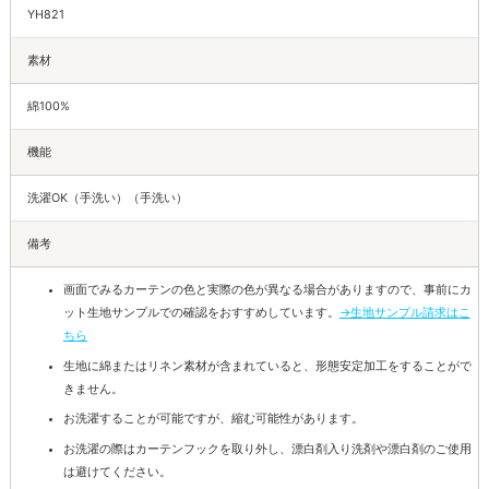
YH821
素材
綿100%
機能
洗濯OK（手洗い）（手洗い）
備考
画面でみるカーテンの色と実際の色が異なる場合がありますので、事前にカ
ット生地サンプルでの確認をおすすめしています。
→生地サンプル請求はこ
ちら
生地に綿またはリネン素材が含まれていると、形態安定加工をすることがで
きません。
お洗濯することが可能ですが、縮む可能性があります。
お洗濯の際はカーテンフックを取り外し、漂白剤入り洗剤や漂白剤のご使用
は避けてください。