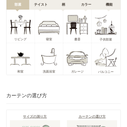
部屋
テイスト
柄
カラー
機能
リビング
寝室
書斎
子供部屋
和室
洗面浴室
ガレージ
バルコニー
カーテンの選び方
サイズの測り方
カーテンの選び方