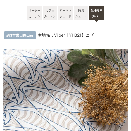
オーダー
カフェ
ローマン
簡易
生地売り
カーテン
カーテン
シェード
シェード
カバー
生地売りVilber【YH821】ニザ
約3営業日後出荷