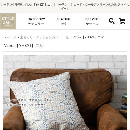
カーテン生地売り Vilber【YH821】ニザ｜カーテン・シェード・ロールスクリーンの通販 スタイル
ダート
CATEGORY
FEATURE
SERVICE
カテゴリー
特集
サービス
ホーム
生地売り・クッションカバー 一覧
Vilber【YH821】ニザ
Vilber【YH821】ニザ