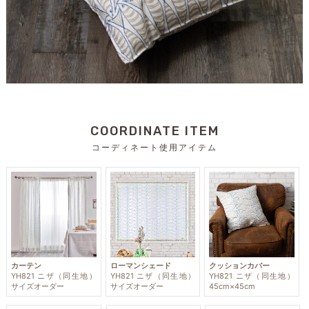
COORDINATE ITEM
コーディネート使用アイテム
カーテン
ローマンシェード
クッションカバー
YH821 ニザ（同生地）
YH821 ニザ（同生地）
YH821 ニザ（同生地）
サイズオーダー
サイズオーダー
45cm×45cm