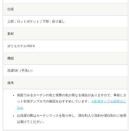
仕様
上部：ロットポケット / 下部：折り返し
素材
ポリエステル100％
機能
洗濯OK（手洗い）
備考
画面でみるカーテンの色と実際の色が異なる場合がありますので、事前にカ
ット生地サンプルでの確認をおすすめしています。
→生地サンプル請求はこ
ちら
お洗濯の際はカーテンフックを取り外し、漂白剤入り洗剤や漂白剤のご使用
は避けてください。