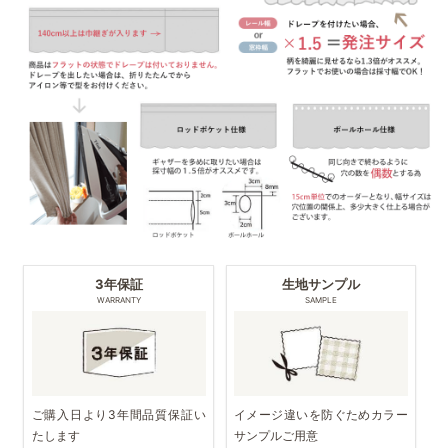
3年保証
生地サンプル
WARRANTY
SAMPLE
ご購入日より3年間品質保証い
イメージ違いを防ぐためカラー
たします
サンプルご用意