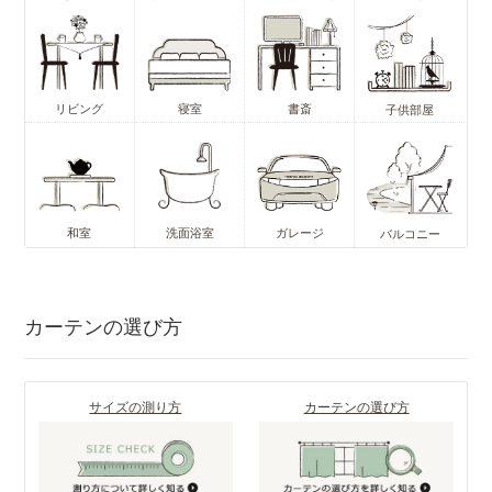
リビング
寝室
書斎
子供部屋
和室
洗面浴室
ガレージ
バルコニー
カーテンの選び方
サイズの測り方
カーテンの選び方