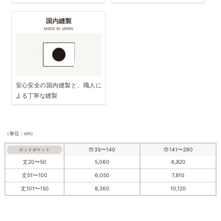
国内縫製
MADE IN JAPAN
安心安全の国内縫製と、職人に
よる丁寧な縫製
（単位：cm）
巾35〜140
巾141〜290
ロッドポケット
丈20〜50
5,060
6,820
丈51〜100
6,050
7,810
丈101〜150
8,360
10,120