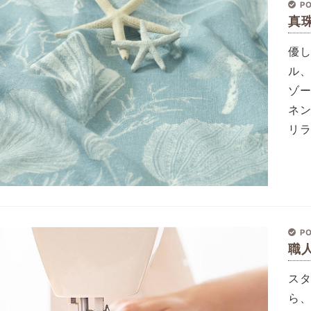
PO
真
優
ル
ゾ
ネ
リ
PO
職
ス
ら