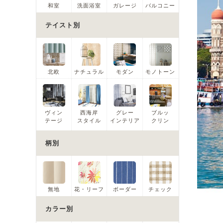
和室
洗面浴室
ガレージ
バルコニー
テイスト別
北欧
ナチュラル
モダン
モノトーン
ヴィン
西海岸
グレー
ブルッ
テージ
スタイル
インテリア
クリン
柄別
無地
花・リーフ
ボーダー
チェック
カラー別