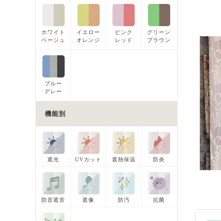
ホワイト
イエロー
ピンク
グリーン
ベージュ
オレンジ
レッド
ブラウン
ブルー
グレー
機能別
遮光
UVカット
遮熱保温
防炎
防音遮音
遮像
防汚
抗菌