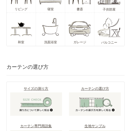
リビング
寝室
書斎
子供部屋
和室
洗面浴室
ガレージ
バルコニー
カーテンの選び方
サイズの測り方
カーテンの選び方
カーテン専門用語集
生地サンプル