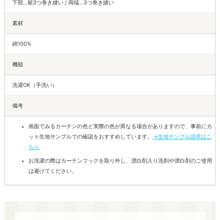
下部…裾3つ巻き縫い / 両端…3つ巻き縫い
素材
綿100%
機能
洗濯OK（手洗い）
備考
画面でみるカーテンの色と実際の色が異なる場合がありますので、事前にカ
ット生地サンプルでの確認をおすすめしています。
→生地サンプル請求はこ
ちら
お洗濯の際はカーテンフックを取り外し、漂白剤入り洗剤や漂白剤のご使用
は避けてください。