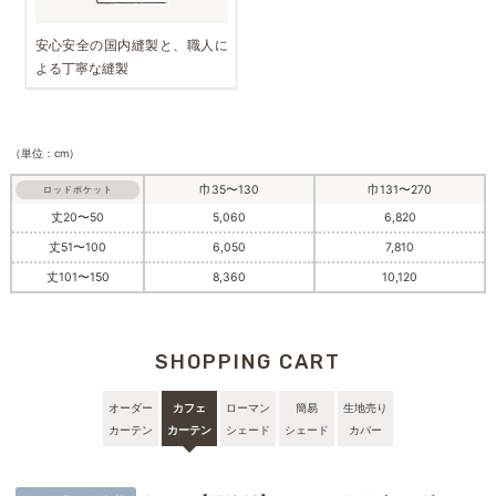
安心安全の国内縫製と、職人に
よる丁寧な縫製
（単位：cm）
巾35〜130
巾131〜270
ロッドポケット
丈20〜50
5,060
6,820
丈51〜100
6,050
7,810
丈101〜150
8,360
10,120
SHOPPING CART
オーダー
カフェ
ローマン
簡易
生地売り
カーテン
カーテン
シェード
シェード
カバー