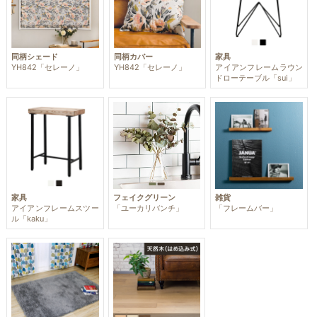
同柄シェード
同柄カバー
家具
YH842「セレーノ」
YH842「セレーノ」
アイアンフレームラウン
ドローテーブル「sui」
家具
フェイクグリーン
雑貨
アイアンフレームスツー
「ユーカリバンチ」
「フレームバー」
ル「kaku」