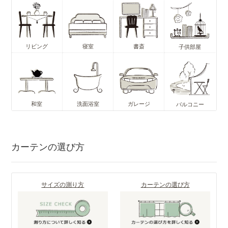
リビング
寝室
書斎
子供部屋
和室
洗面浴室
ガレージ
バルコニー
カーテンの選び方
サイズの測り方
カーテンの選び方