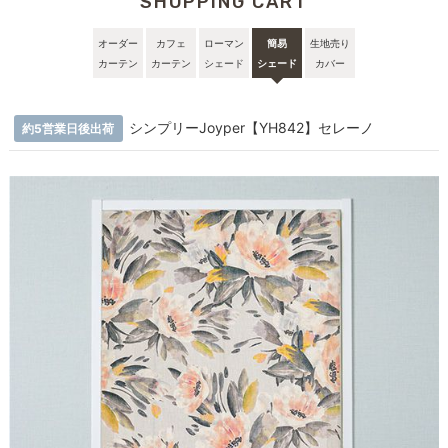
SHOPPING CART
オーダー
カフェ
ローマン
簡易
生地売り
カーテン
カーテン
シェード
シェード
カバー
シンプリーJoyper【YH842】セレーノ
約5営業日後出荷