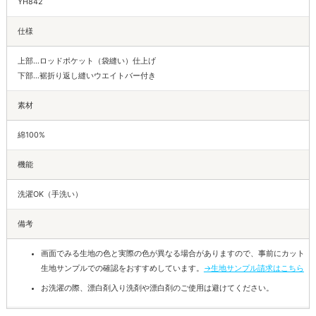
YH842
仕様
上部…ロッドポケット（袋縫い）仕上げ
下部…裾折り返し縫いウエイトバー付き
素材
綿100%
機能
洗濯OK（手洗い）
備考
画面でみる生地の色と実際の色が異なる場合がありますので、事前にカット
生地サンプルでの確認をおすすめしています。
→生地サンプル請求はこちら
お洗濯の際、漂白剤入り洗剤や漂白剤のご使用は避けてください。