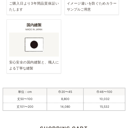
ご購入日より3年間品質保証い
イメージ違いを防ぐためカラー
たします
サンプルご用意
国内縫製
MADE IN JAPAN
安心安全の国内縫製と、職人に
よる丁寧な縫製
単位：cm
巾20〜45
巾46〜100
丈50〜100
8,800
10,032
丈101〜200
14,080
15,532