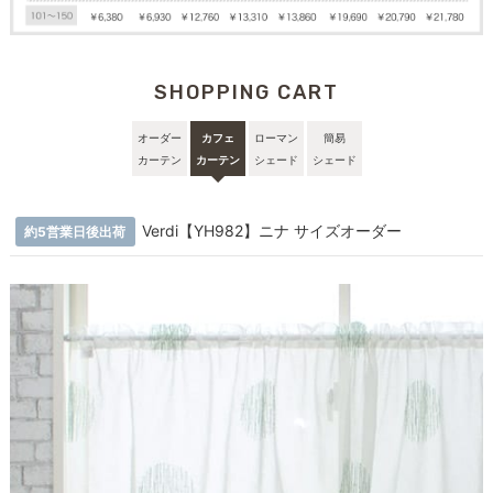
SHOPPING CART
オーダー
カフェ
ローマン
簡易
カーテン
カーテン
シェード
シェード
Verdi【YH982】ニナ サイズオーダー
約5営業日後出荷