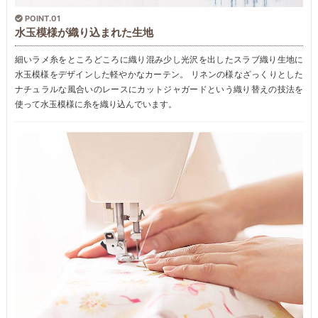
POINT.01
水玉模様が織り込まれた生地
細いラメ糸をところどころに織り混み少し光沢を出したスラブ織り生地に
水玉模様をデザインした軽やかなカーテン。 リネンの様なざっくりとした
ナチュラルな風合いのレースにカットジャガードという織り替えの技法を
使って水玉模様に糸を織り込んでいます。