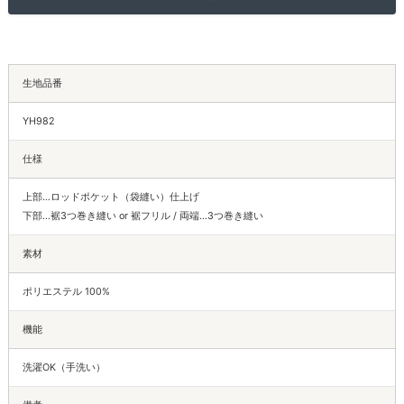
生地品番
YH982
仕様
上部…ロッドポケット（袋縫い）仕上げ
下部…裾3つ巻き縫い or 裾フリル / 両端…3つ巻き縫い
素材
ポリエステル 100%
機能
洗濯OK（手洗い）