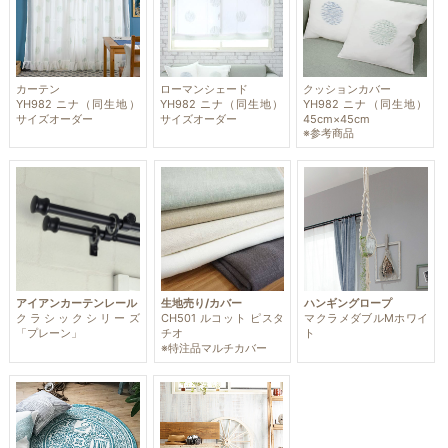
カーテン
ローマンシェード
クッションカバー
YH982 ニナ（同生地）
YH982 ニナ（同生地）
YH982 ニナ（同生地）
サイズオーダー
サイズオーダー
45cm×45cm
※参考商品
アイアンカーテンレール
生地売り/カバー
ハンギングロープ
クラシックシリーズ
CH501 ルコット ピスタ
マクラメダブルMホワイ
「プレーン」
チオ
ト
※特注品マルチカバー