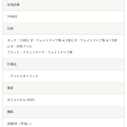
生地品番
YH982
仕様
タック：1.5倍ヒダ・ウェイトテープ巻 or 2倍ヒダ・ウェイトテープ巻 or 1.5倍
ヒダ・共布フリル
フラット：フラットテープ・ウェイトテープ巻
付属品
アジャスターフック
素材
ポリエステル 100%
機能
洗濯OK（手洗い）