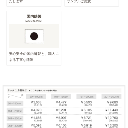
たします
サンプルご用意
国内縫製
MADE IN JAPAN
安心安全の国内縫製と、職人に
よる丁寧な縫製