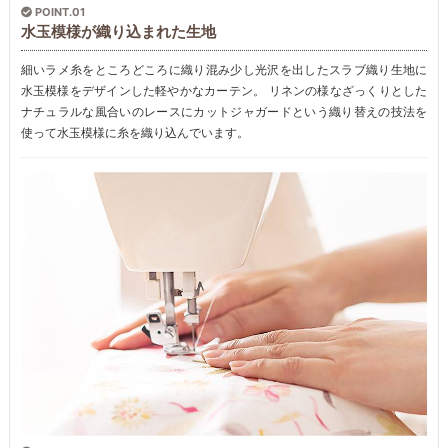
POINT.01
水玉模様が織り込まれた生地
細いラメ糸をところどころに織り混み少し光沢を出したスラブ織り生地に
水玉模様をデザインした軽やかなカーテン。 リネンの様なざっくりとした
ナチュラルな風合いのレースにカットジャガードという織り替えの技法を
使って水玉模様に糸を織り込んでいます。