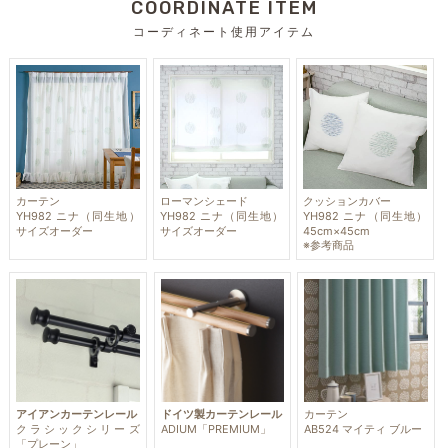
COORDINATE ITEM
コーディネート使用アイテム
カーテン
ローマンシェード
クッションカバー
YH982 ニナ（同生地）
YH982 ニナ（同生地）
YH982 ニナ（同生地）
サイズオーダー
サイズオーダー
45cm×45cm
※参考商品
アイアンカーテンレール
ドイツ製カーテンレール
カーテン
クラシックシリーズ
ADIUM「PREMIUM」
AB524 マイティ ブルー
「プレーン」