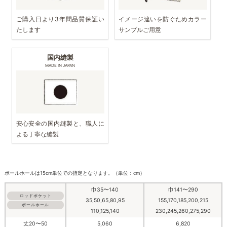
ご購入日より3年間品質保証い
イメージ違いを防ぐためカラー
たします
サンプルご用意
国内縫製
MADE IN JAPAN
安心安全の国内縫製と、職人に
よる丁寧な縫製
ポールホールは15cm単位での指定となります。（単位：cm）
巾35〜140
巾141〜290
ロッドポケット
35,50,65,80,95
155,170,185,200,215
ポールホール
110,125,140
230,245,260,275,290
丈20〜50
5,060
6,820