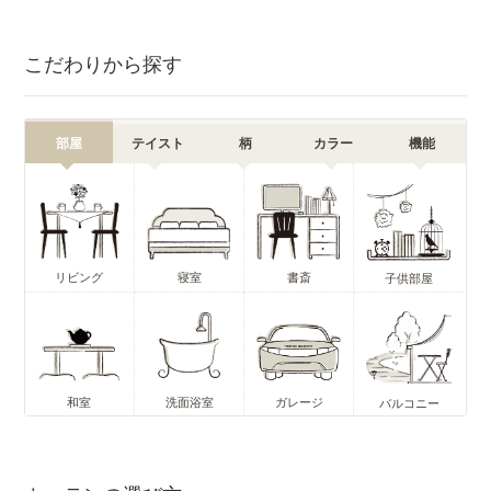
こだわりから探す
部屋
テイスト
柄
カラー
機能
リビング
寝室
書斎
子供部屋
和室
洗面浴室
ガレージ
バルコニー