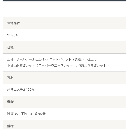
生地品番
YH984
仕様
上部…ポールホール仕上げ or ロッドポケット（袋縫い）仕上げ
下部…高周波カット（スーパーウエーブカット）/ 両端…超音波カット
素材
ポリエステル100％
機能
洗濯OK（手洗い） 遮光2級
備考