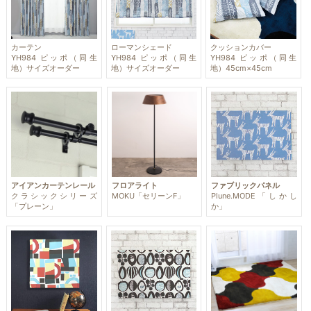
カーテン
ローマンシェード
クッションカバー
YH984 ピッポ（同生
YH984 ピッポ（同生
YH984 ピッポ（同生
地）サイズオーダー
地）サイズオーダー
地）45cm×45cm
アイアンカーテンレール
フロアライト
ファブリックパネル
クラシックシリーズ
MOKU「セリーンF」
Plune.MODE「しかし
「プレーン」
か」