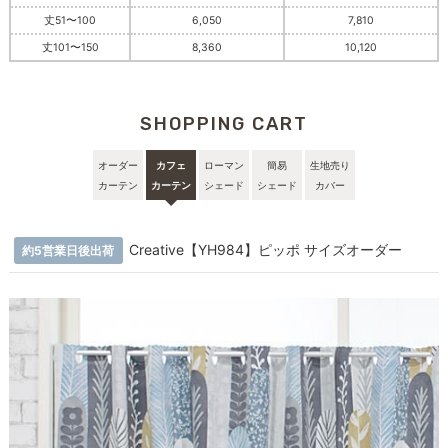
丈51〜100
6,050
7,810
丈101〜150
8,360
10,120
SHOPPING CART
オーダー
カフェ
ローマン
簡易
生地売り
カーテン
カーテン
シェード
シェード
カバー
Creative【YH984】ピッポ サイズオーダー
約5営業日後出荷