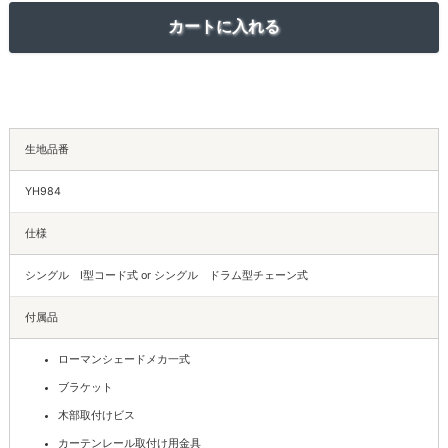
生地品番
YH984
仕様
シングル I型コード式 or シングル ドラム型チェーン式
付属品
ローマンシェードメカ一式
ブラケット
木部取付けビス
カーテンレール取付け用金具