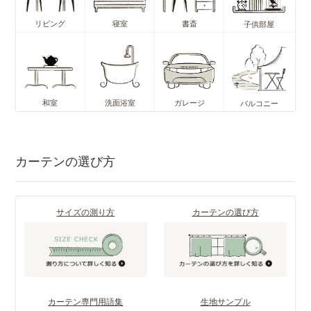
リビング
寝室
書斎
子供部屋
和室
洗面浴室
ガレージ
バルコニー
カーテンの選び方
サイズの測り方
カーテンの選び方
カーテン専門用語集
生地サンプル