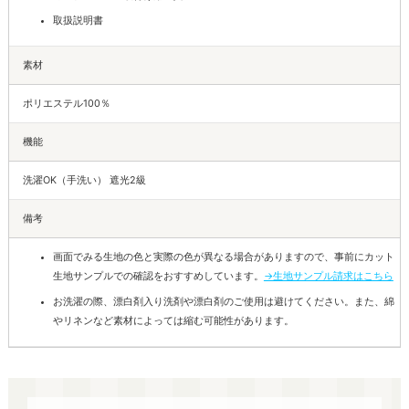
取扱説明書
素材
ポリエステル100％
機能
洗濯OK（手洗い） 遮光2級
備考
画面でみる生地の色と実際の色が異なる場合がありますので、事前にカット
生地サンプルでの確認をおすすめしています。
→生地サンプル請求はこちら
お洗濯の際、漂白剤入り洗剤や漂白剤のご使用は避けてください。また、綿
やリネンなど素材によっては縮む可能性があります。