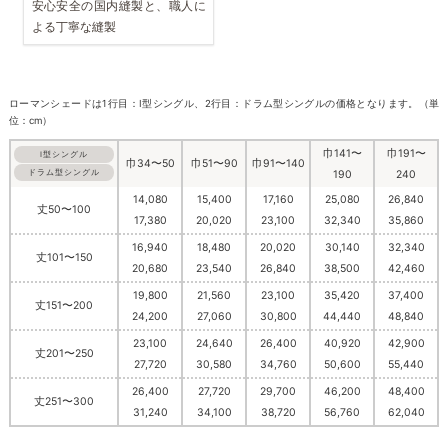
安心安全の国内縫製と、職人に
よる丁寧な縫製
ローマンシェードは1行目：I型シングル、2行目：ドラム型シングルの価格となります。（単
位：cm）
巾141〜
巾191〜
I型シングル
巾34〜50
巾51〜90
巾91〜140
ドラム型シングル
190
240
14,080
15,400
17,160
25,080
26,840
丈50〜100
17,380
20,020
23,100
32,340
35,860
16,940
18,480
20,020
30,140
32,340
丈101〜150
20,680
23,540
26,840
38,500
42,460
19,800
21,560
23,100
35,420
37,400
丈151〜200
24,200
27,060
30,800
44,440
48,840
23,100
24,640
26,400
40,920
42,900
丈201〜250
27,720
30,580
34,760
50,600
55,440
26,400
27,720
29,700
46,200
48,400
丈251〜300
31,240
34,100
38,720
56,760
62,040