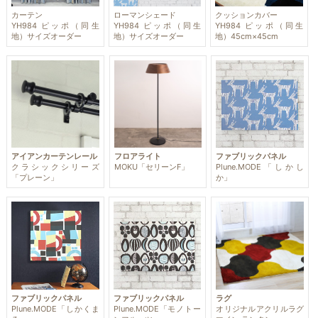
カーテン
ローマンシェード
クッションカバー
YH984 ピッポ（同生
YH984 ピッポ（同生
YH984 ピッポ（同生
地）サイズオーダー
地）サイズオーダー
地）45cm×45cm
アイアンカーテンレール
フロアライト
ファブリックパネル
クラシックシリーズ
MOKU「セリーンF」
Plune.MODE「しかし
「プレーン」
か」
ファブリックパネル
ファブリックパネル
ラグ
Plune.MODE「しかくま
Plune.MODE「モノトー
オリジナルアクリルラグ