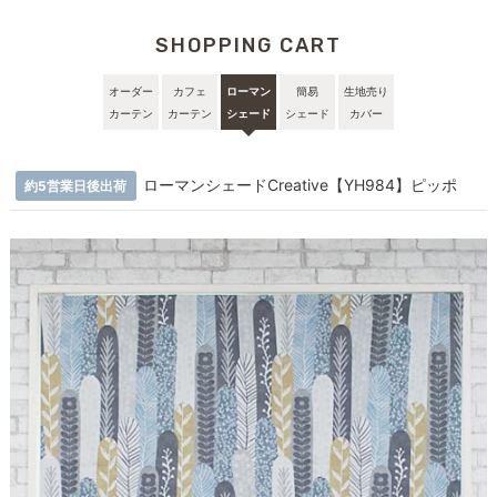
SHOPPING CART
オーダー
カフェ
ローマン
簡易
生地売り
カーテン
カーテン
シェード
シェード
カバー
ローマンシェードCreative【YH984】ピッポ
約5営業日後出荷