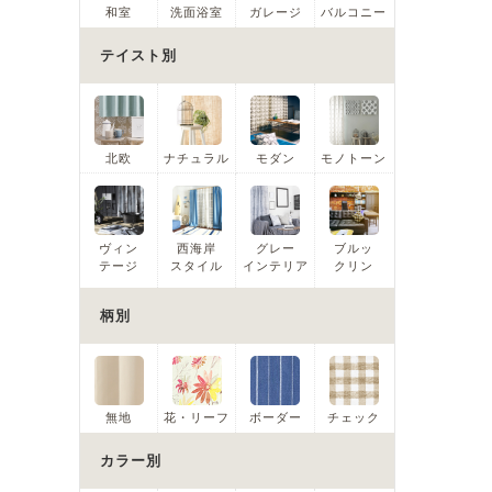
和室
洗面浴室
ガレージ
バルコニー
テイスト別
北欧
ナチュラル
モダン
モノトーン
ヴィン
西海岸
グレー
ブルッ
テージ
スタイル
インテリア
クリン
柄別
無地
花・リーフ
ボーダー
チェック
カラー別