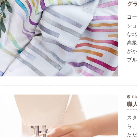
グ
ヨ
シ
な
高
が
ブル
PO
職
ス
ら
た