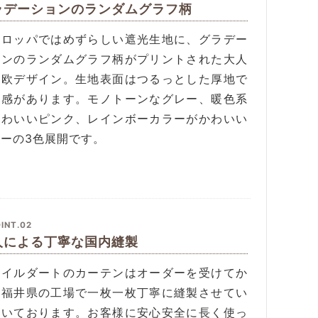
ラデーションのランダムグラフ柄
ーロッパではめずらしい遮光生地に、グラデー
ョンのランダムグラフ柄がプリントされた大人
北欧デザイン。生地表面はつるっとした厚地で
級感があります。モノトーンなグレー、暖色系
かわいいピンク、レインボーカラーがかわいい
ーの3色展開です。
INT.02
人による丁寧な国内縫製
タイルダートのカーテンはオーダーを受けてか
、福井県の工場で一枚一枚丁寧に縫製させてい
だいております。お客様に安心安全に長く使っ