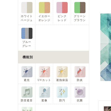
ホワイト
イエロー
ピンク
グリーン
ベージュ
オレンジ
レッド
ブラウン
ブルー
グレー
機能別
遮光
UVカット
遮熱保温
防炎
防音遮音
遮像
防汚
抗菌