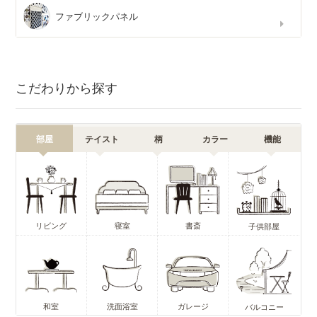
ファブリックパネル
こだわりから探す
部屋
テイスト
柄
カラー
機能
リビング
寝室
書斎
子供部屋
和室
洗面浴室
ガレージ
バルコニー