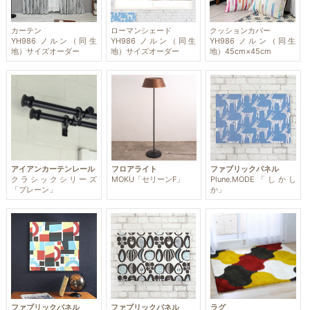
カーテン
ローマンシェード
クッションカバー
YH986 ノルン（同生
YH986 ノルン（同生
YH986 ノルン（同生
地）サイズオーダー
地）サイズオーダー
地）45cm×45cm
アイアンカーテンレール
フロアライト
ファブリックパネル
クラシックシリーズ
MOKU「セリーンF」
Plune.MODE「しかし
「プレーン」
か」
ファブリックパネル
ファブリックパネル
ラグ