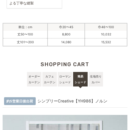
よる丁寧な縫製
単位：cm
巾20〜45
巾46〜100
丈50〜100
8,800
10,032
丈101〜200
14,080
15,532
SHOPPING CART
オーダー
カフェ
ローマン
簡易
生地売り
カーテン
カーテン
シェード
シェード
カバー
シンプリーCreative【YH986】ノルン
約5営業日後出荷