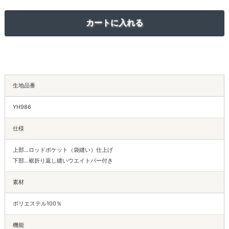
生地品番
YH986
仕様
上部…ロッドポケット（袋縫い）仕上げ
下部…裾折り返し縫いウエイトバー付き
素材
ポリエステル100％
機能