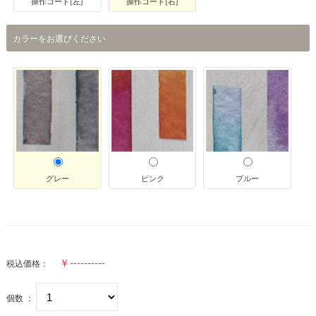
操作コード[左]
操作コード[右]
カラーをお選びください
グレー
ピンク
ブルー
税込価格：
個数 ：