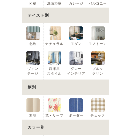
和室
洗面浴室
ガレージ
バルコニー
テイスト別
北欧
ナチュラル
モダン
モノトーン
ヴィン
西海岸
グレー
ブルッ
テージ
スタイル
インテリア
クリン
柄別
無地
花・リーフ
ボーダー
チェック
カラー別