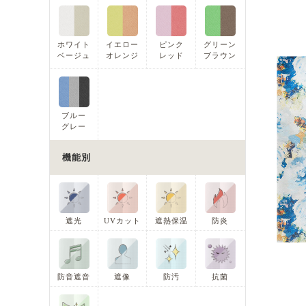
ホワイト
イエロー
ピンク
グリーン
ベージュ
オレンジ
レッド
ブラウン
ブルー
グレー
機能別
遮光
UVカット
遮熱保温
防炎
防音遮音
遮像
防汚
抗菌