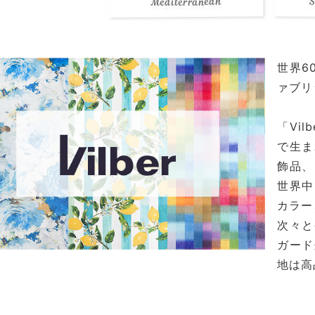
世界6
ァブリ
「Vi
で生ま
飾品、
世界中
カラー
次々と
ガード
地は高