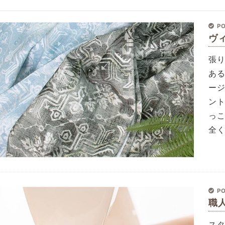
PO
ヴ
張
あ
ー
ン
っ
全
PO
職
ス