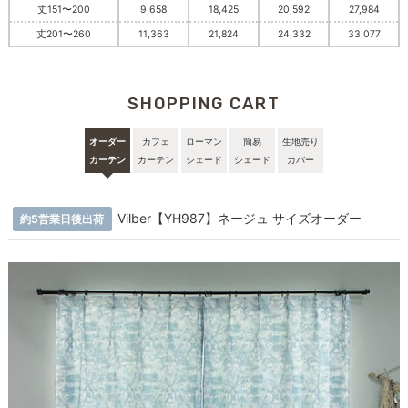
丈151〜200
9,658
18,425
20,592
27,984
丈201〜260
11,363
21,824
24,332
33,077
SHOPPING CART
オーダー
カフェ
ローマン
簡易
生地売り
カーテン
カーテン
シェード
シェード
カバー
Vilber【YH987】ネージュ サイズオーダー
約5営業日後出荷