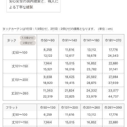
安心安全の国内縫製と、職人に
よる丁寧な縫製
タックカーテンは1行目：1.5倍ひだ、2行目：2倍ひだの価格となります。（単位：cm）
1.5倍ひだ
巾50〜90
巾91〜140
巾141〜180
巾181〜270
タック
2倍ひだ
6,259
11,616
13,112
17,776
丈50〜100
12,122
12,617
18,678
24,343
7,964
15,015
16,852
22,880
丈101〜150
15,521
16,016
23,782
31,141
9,658
18,425
20,592
27,984
丈151〜200
18,920
19,415
28,875
37,939
11,363
21,824
24,332
33,077
丈201〜260
22,319
22,825
33,979
44,737
フラット
巾50〜130
巾131〜200
巾201〜260
巾261〜390
丈50〜100
6,259
11,616
13,112
17,776
丈101〜150
7,964
15,015
16,852
22,880