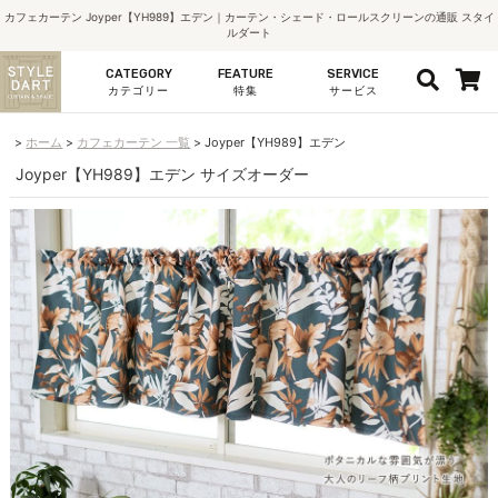
カフェカーテン Joyper【YH989】エデン｜カーテン・シェード・ロールスクリーンの通販 スタイ
ルダート
CATEGORY
FEATURE
SERVICE
カテゴリー
特集
サービス
ホーム
カフェカーテン 一覧
Joyper【YH989】エデン
Joyper【YH989】エデン サイズオーダー