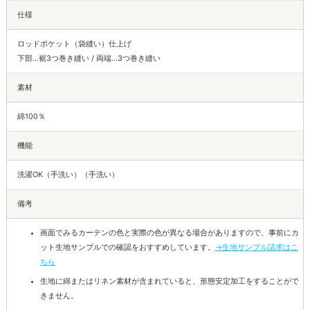
仕様
ロッドポケット（袋縫い）仕上げ
下部…裾3つ巻き縫い / 両端…3つ巻き縫い
素材
綿100％
機能
洗濯OK（手洗い）（手洗い）
備考
画面でみるカーテンの色と実際の色が異なる場合がありますので、事前にカ
ット生地サンプルでの確認をおすすめしています。
→生地サンプル請求はこ
ちら
生地に綿またはリネン素材が含まれていると、形態安定加工をすることがで
きません。