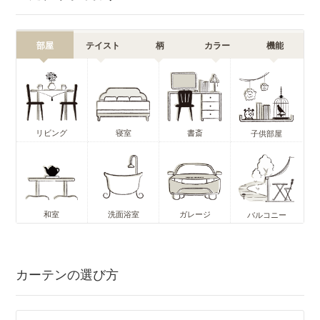
部屋
テイスト
柄
カラー
機能
リビング
寝室
書斎
子供部屋
和室
洗面浴室
ガレージ
バルコニー
カーテンの選び方