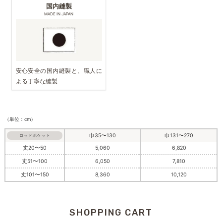
国内縫製
MADE IN JAPAN
安心安全の国内縫製と、職人に
よる丁寧な縫製
（単位：cm）
巾35〜130
巾131〜270
ロッドポケット
丈20〜50
5,060
6,820
丈51〜100
6,050
7,810
丈101〜150
8,360
10,120
SHOPPING CART