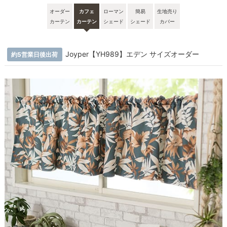
オーダー
カフェ
ローマン
簡易
生地売り
カーテン
カーテン
シェード
シェード
カバー
Joyper【YH989】エデン サイズオーダー
約5営業日後出荷