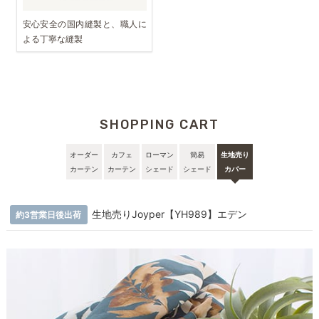
安心安全の国内縫製と、職人に
よる丁寧な縫製
SHOPPING CART
オーダー
カフェ
ローマン
簡易
生地売り
カーテン
カーテン
シェード
シェード
カバー
生地売りJoyper【YH989】エデン
約3営業日後出荷