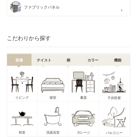
ファブリックパネル
こだわりから探す
部屋
テイスト
柄
カラー
機能
リビング
寝室
書斎
子供部屋
和室
洗面浴室
ガレージ
バルコニー