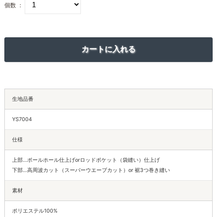
個数 ：
生地品番
YS7004
仕様
上部…ポールホール仕上げorロッドポケット（袋縫い）仕上げ
下部…高周波カット（スーパーウエーブカット）or 裾3つ巻き縫い
素材
ポリエステル100%