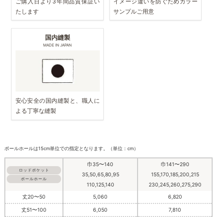
ご購入日より3年間品質保証い
イメージ違いを防ぐためカラー
たします
サンプルご用意
国内縫製
MADE IN JAPAN
安心安全の国内縫製と、職人に
よる丁寧な縫製
ポールホールは15cm単位での指定となります。（単位：cm）
巾35〜140
巾141〜290
ロッドポケット
35,50,65,80,95
155,170,185,200,215
ポールホール
110,125,140
230,245,260,275,290
丈20〜50
5,060
6,820
丈51〜100
6,050
7,810