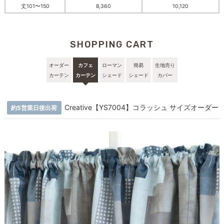
丈101〜150
8,360
10,120
SHOPPING CART
オーダー
カフェ
ローマン
簡易
生地売り
カーテン
カーテン
シェード
シェード
カバー
Creative【YS7004】コラッシュ サイズオーダー
約5営業日後出荷