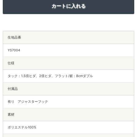
生地品番
YS7004
仕様
タック：1.5倍ヒダ、2倍ヒダ、フラット/裾：8cmダブル
付属品
有り アジャスターフック
素材
ポリエステル100%