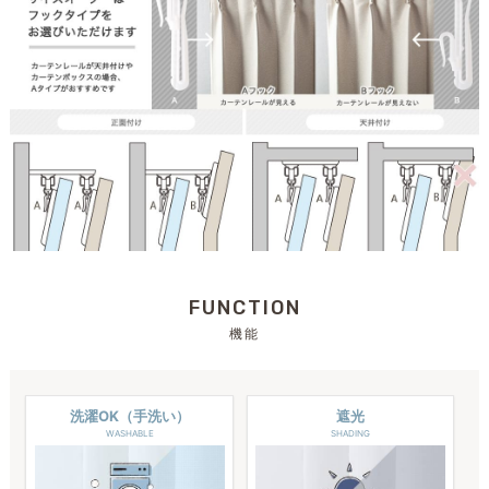
FUNCTION
機能
洗濯OK（手洗い）
遮光
WASHABLE
SHADING