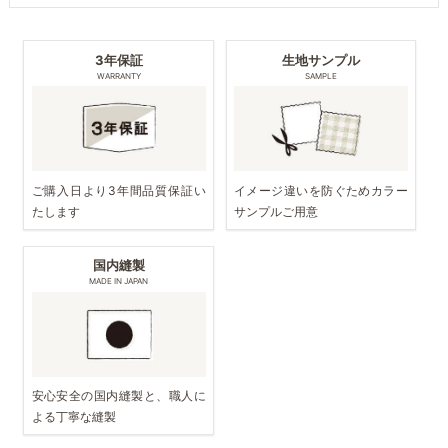
3年保証
生地サンプル
WARRANTY
SAMPLE
ご購入日より3年間品質保証い
イメージ違いを防ぐためカラー
たします
サンプルご用意
国内縫製
MADE IN JAPAN
安心安全の国内縫製と、職人に
よる丁寧な縫製