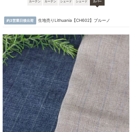
カーテン
カーテン
シェード
シェード
カバー
生地売りLithuania【CH602】ブルーノ
約3営業日後出荷