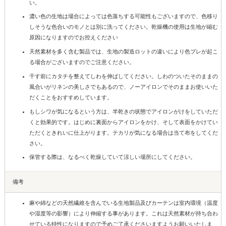
い。
濃い色の生地は場合によっては色落ちする可能性もございますので、色移り
しそうな色合いのモノとは別に洗ってください。乾燥機の使用は生地が縮む
原因になりますのでお控えください
天然素材を多く含む製品では、生地の製造ロットの違いにより色ブレが起こ
る場合がございますのでご注意ください。
干す前にカタチを整えてしわを伸ばしてください。しわのついたそのままの
風合いがリネンの美しさでもあるので、ノーアイロンでそのままお使いいた
だくことをおすすめしています。
もしシワが気になるという方は、半乾きの状態でアイロンがけをしていただ
くと効果的です。はじめに裏面からアイロンをかけ、そして表面をかけてい
ただくときれいに仕上がります。テカリが気になる場合は当て布をしてくだ
さい。
保管する際は、なるべく乾燥していて涼しい場所にしてください。
備考
麻や綿などの天然繊維を含んでいる生地製品及びカーテンは室内環境（温度
や湿度等の影響）により伸縮する事があります。これは天然素材が持ち合わ
せている特性になりますので予めご了承くださいますようお願いいたしま