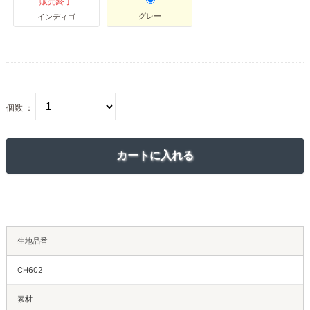
販売終了
グレー
インディゴ
個数 ：
生地品番
CH602
素材