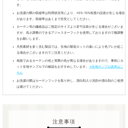
す。
お洗濯の際の収縮率は利用状況等により、±5%-10%程度の誤差が生じる場合
があります。収縮率はあくまで目安としてください。
カーテン等の繊維品はご指定のサイズより若干誤差が生じる場合がございま
すが、高さ調整のできるアジャスターフックを使用しておりますので微調整
をお願いします。
天然素材を多く含む製品では、生地の製造ロットの違いにより色ブレが起こ
る場合がございますのでご注意ください。
画面でみるカーテンの色と実際の色が異なる場合がありますので、事前にカ
ット生地サンプルでの確認をおすすめしています。
→生地サンプル請求はこ
ちら
お洗濯の際はカーテンフックを取り外し、漂白剤入り洗剤や漂白剤のご使用
は避けてください。
注意事項