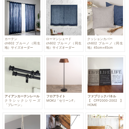
カーテン
ローマンシェード
クッションカバー
ch602 ブルーノ（同生
ch602 ブルーノ（同生
ch602 ブルーノ（同生
地）サイズオーダー
地）サイズオーダー
地）45cm×45cm
アイアンカーテンレール
フロアライト
ファブリックパネル
クラシックシリーズ
MOKU「セリーンF」
【CFP2000-2002】
「プレーン」
HOME