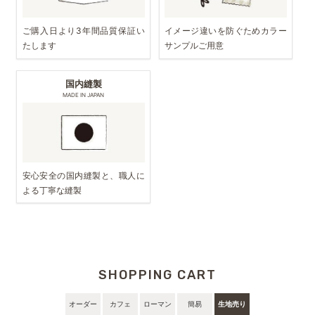
ご購入日より3年間品質保証い
イメージ違いを防ぐためカラー
たします
サンプルご用意
国内縫製
MADE IN JAPAN
安心安全の国内縫製と、職人に
よる丁寧な縫製
SHOPPING CART
オーダー
カフェ
ローマン
簡易
生地売り