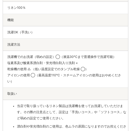
リネン100％
機能
洗濯OK（手洗い）
洗濯方法
洗濯機でのお洗濯（弱めの設定）◯（液温30℃まで普通操作で洗濯可能）
塩素系及び酸素系漂白剤・蛍光増白剤入り洗剤 ×
乾燥機の使用 △ （低い温度設定でのタンブル乾燥 ◯）
アイロンの使用 ◯（最高温度110℃・スチームアイロンの使用はおやめくださ
い）
取扱い
当店で取り扱っているリネン製品は洗濯機を使ってお洗濯していただけま
す。その際の注意点として、設定は「手洗いコース」や「ソフトコース」な
ど弱めの設定でご使用ください。
漂白剤や蛍光増白剤のご使用は、色ムラの原因になりますのでお控えくださ