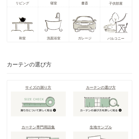
リビング
寝室
書斎
子供部屋
和室
洗面浴室
ガレージ
バルコニー
カーテンの選び方
サイズの測り方
カーテンの選び方
カーテン専門用語集
生地サンプル