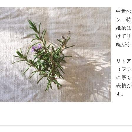
中世の
ン。特
維業は
けてリ
統が今
リトア
（フシ
に厚く
表情
す。