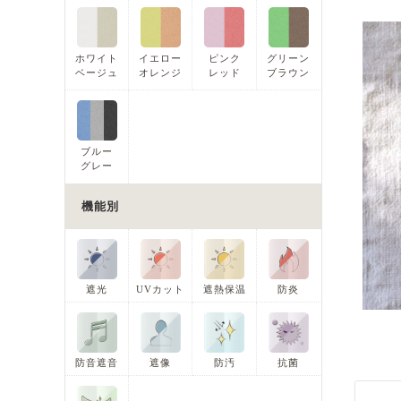
ホワイト
イエロー
ピンク
グリーン
ベージュ
オレンジ
レッド
ブラウン
ブルー
グレー
機能別
遮光
UVカット
遮熱保温
防炎
防音遮音
遮像
防汚
抗菌