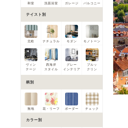
和室
洗面浴室
ガレージ
バルコニー
テイスト別
北欧
ナチュラル
モダン
モノトーン
ヴィン
西海岸
グレー
ブルッ
テージ
スタイル
インテリア
クリン
柄別
無地
花・リーフ
ボーダー
チェック
カラー別