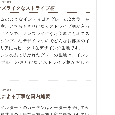
INT.01
ンズライクなストライプ柄
ニムのようなインディゴとグレーの2カラーを
用意。どちらもさりげなくストライプ柄が入っ
デザインで、メンズライクなお部屋にもオスス
。シンプルなデザインなのでどんなお部屋のイ
テリアにもピッタリなデザインの生地です。
ランジの糸で紡がれたグレーの生地は、インデ
ゴブルーのさりげないストライプ柄がおしゃ
。
INT.02
人による丁寧な国内縫製
タイルダートのカーテンはオーダーを受けてか
、福井県の工場で一枚一枚丁寧に縫製させてい