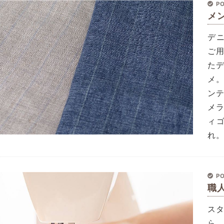
PO
メ
デ
ご
た
メ
ン
メ
ィ
れ
PO
職
ス
ら