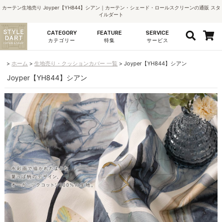
カーテン生地売り Joyper【YH844】シアン｜カーテン・シェード・ロールスクリーンの通販 スタ
イルダート
CATEGORY
FEATURE
SERVICE
カテゴリー
特集
サービス
ホーム
生地売り・クッションカバー 一覧
Joyper【YH844】シアン
Joyper【YH844】シアン