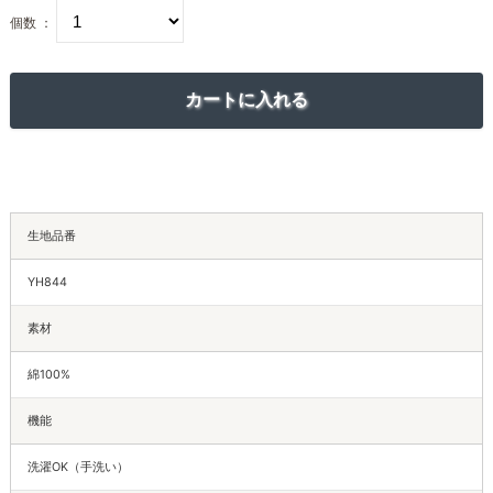
個数 ：
生地品番
YH844
素材
綿100%
機能
洗濯OK（手洗い）