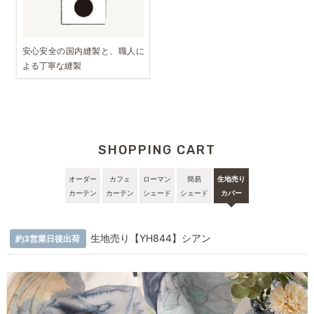
安心安全の国内縫製と、職人に
よる丁寧な縫製
SHOPPING CART
オーダー
カフェ
ローマン
簡易
生地売り
カーテン
カーテン
シェード
シェード
カバー
生地売り【YH844】シアン
約3営業日後出荷