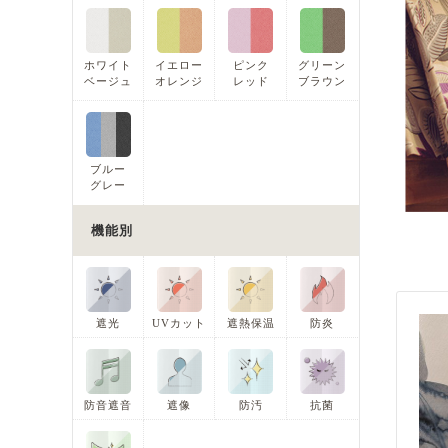
ホワイト
イエロー
ピンク
グリーン
ベージュ
オレンジ
レッド
ブラウン
ブルー
グレー
機能別
遮光
UVカット
遮熱保温
防炎
防音遮音
遮像
防汚
抗菌