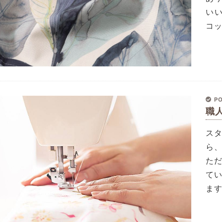
い
コ
PO
職
ス
ら
た
て
ま