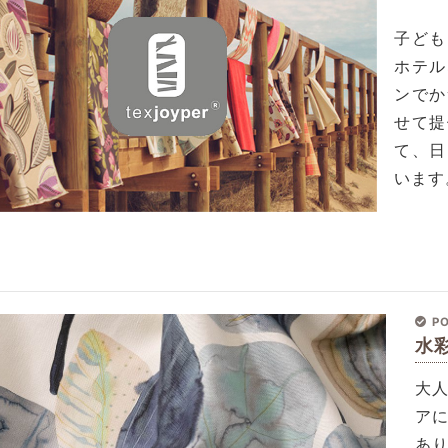
子ども
ホテル
ンでか
せて提
て、日
います
PO
水
大
ア
あ