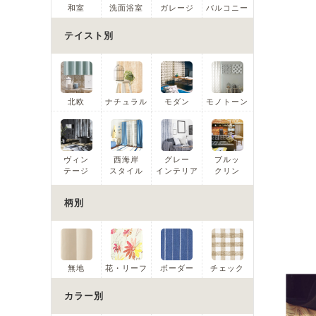
和室
洗面浴室
ガレージ
バルコニー
テイスト別
北欧
ナチュラル
モダン
モノトーン
ヴィン
西海岸
グレー
ブルッ
テージ
スタイル
インテリア
クリン
柄別
無地
花・リーフ
ボーダー
チェック
カラー別