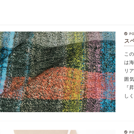
PO
ス
こ
は
リ
囲
『
し
PO