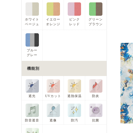
ホワイト
イエロー
ピンク
グリーン
ベージュ
オレンジ
レッド
ブラウン
ブルー
グレー
機能別
遮光
UVカット
遮熱保温
防炎
防音遮音
遮像
防汚
抗菌