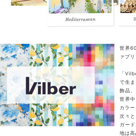
世界6
ァブリ
「Vi
で生ま
飾品、
世界中
カラー
次々と
ガード
地は高