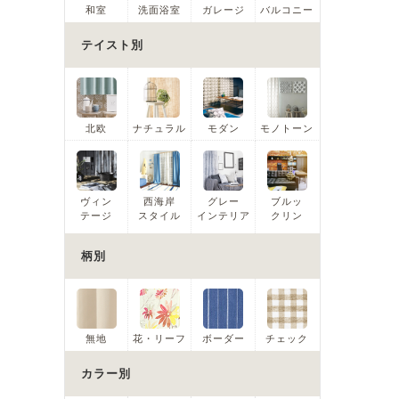
和室
洗面浴室
ガレージ
バルコニー
テイスト別
北欧
ナチュラル
モダン
モノトーン
ヴィン
西海岸
グレー
ブルッ
テージ
スタイル
インテリア
クリン
柄別
無地
花・リーフ
ボーダー
チェック
カラー別