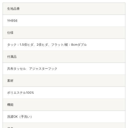
生地品番
YH956
仕様
タック：1.5倍ヒダ、2倍ヒダ、フラット/裾：8cmダブル
付属品
共布タッセル アジャスターフック
素材
ポリエステル100%
機能
洗濯OK（手洗い）