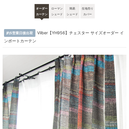
オーダー
ローマン
簡易
生地売り
カーテン
シェード
シェード
カバー
Vilber【YH956】チェスター サイズオーダー イ
約5営業日後出荷
ンポートカーテン