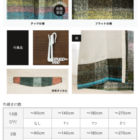
巾継ぎの数
〜90cm
〜140cm
〜180cm
〜270cm
1.5倍
ひだ
なし
1つ
1つ
2つ
〜90cm
〜140cm
〜180cm
〜270cm
2倍