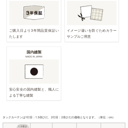
ご購入日より3年間品質保証い
イメージ違いを防ぐためカラー
たします
サンプルご用意
国内縫製
MADE IN JAPAN
安心安全の国内縫製と、職人に
よる丁寧な縫製
タックカーテンは1行目：1.5倍ひだ、2行目：2倍ひだの価格となります。（単位：cm）
1.5倍ひ