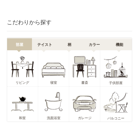
こだわりから探す
部屋
テイスト
柄
カラー
機能
リビング
寝室
書斎
子供部屋
和室
洗面浴室
ガレージ
バルコニー