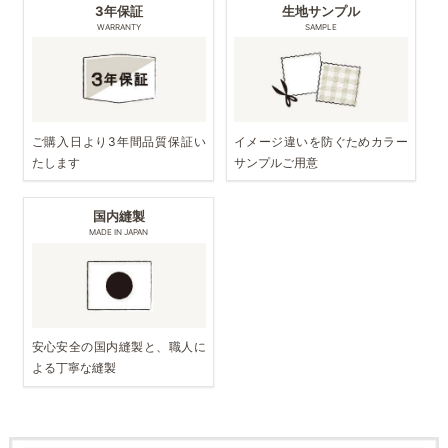
3年保証
生地サンプル
WARRANTY
SAMPLE
ご購入日より3年間品質保証い
イメージ違いを防ぐためカラー
たします
サンプルご用意
国内縫製
MADE IN JAPAN
安心安全の国内縫製と、職人に
よる丁寧な縫製