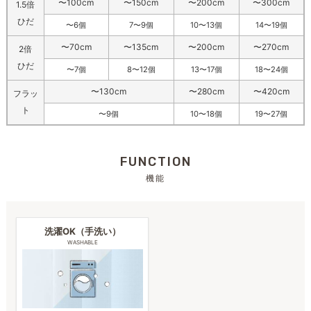
〜100cm
〜150cm
〜200cm
〜300cm
1.5倍
ひだ
〜6個
7〜9個
10〜13個
14〜19個
〜70cm
〜135cm
〜200cm
〜270cm
2倍
ひだ
〜7個
8〜12個
13〜17個
18〜24個
〜130cm
〜280cm
〜420cm
フラッ
ト
〜9個
10〜18個
19〜27個
FUNCTION
機能
洗濯OK（手洗い）
WASHABLE