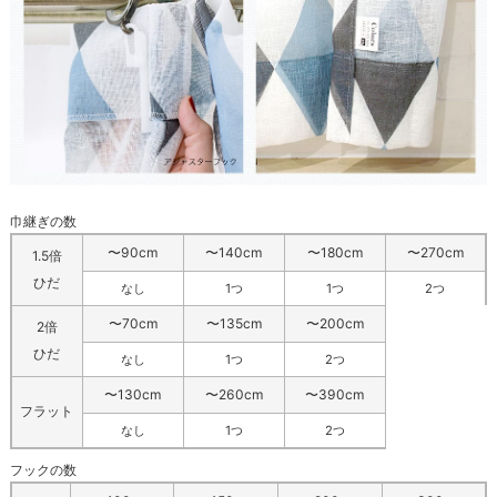
巾継ぎの数
〜90cm
〜140cm
〜180cm
〜270cm
1.5倍
ひだ
なし
1つ
1つ
2つ
〜70cm
〜135cm
〜200cm
2倍
ひだ
なし
1つ
2つ
〜130cm
〜260cm
〜390cm
フラット
なし
1つ
2つ
フックの数