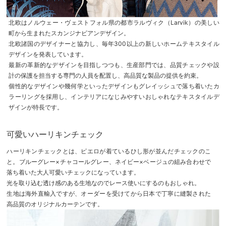
北欧はノルウェー・ヴェストフォル県の都市ラルヴィク（Larvik）の美しい
町から生まれたスカンジナビアンデザイン。
北欧諸国のデザイナーと協力し、毎年300以上の新しいホームテキスタイル
デザインを発表しています。
最新の革新的なデザインを目指しつつも、生産部門では、品質チェックや設
計の保護を担当する専門の人員を配置し、高品質な製品の提供を約束。
個性的なデザインや幾何学といったデザインもグレイッシュで落ち着いたカ
ラーリングを採用し、インテリアになじみやすいおしゃれなテキスタイルデ
ザインが特長です。
可愛いハーリキンチェック
ハーリキンチェックとは、ピエロが着ているひし形が並んだチェックのこ
と。ブルーグレー×チャコールグレー、ネイビー×ベージュの組み合わせで
落ち着いた大人可愛いチェックになっています。
光を取り込む透け感のある生地なのでレース使いにするのもおしゃれ。
生地は海外直輸入ですが、オーダーを受けてから日本で丁寧に縫製された
高品質のオリジナルカーテンです。