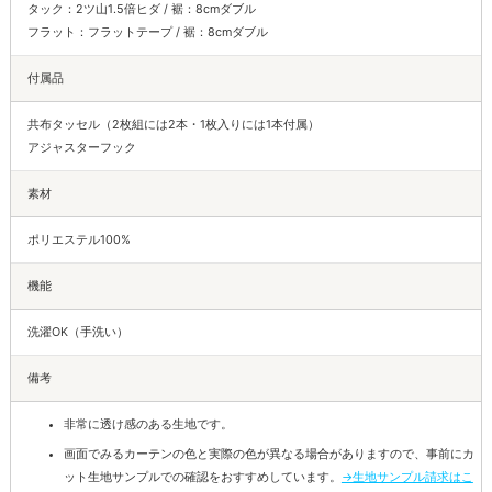
タック：2ツ山1.5倍ヒダ / 裾：8cmダブル
フラット：フラットテープ / 裾：8cmダブル
付属品
共布タッセル（2枚組には2本・1枚入りには1本付属）
アジャスターフック
素材
ポリエステル100%
機能
洗濯OK（手洗い）
備考
非常に透け感のある生地です。
画面でみるカーテンの色と実際の色が異なる場合がありますので、事前にカ
ット生地サンプルでの確認をおすすめしています。
→生地サンプル請求はこ