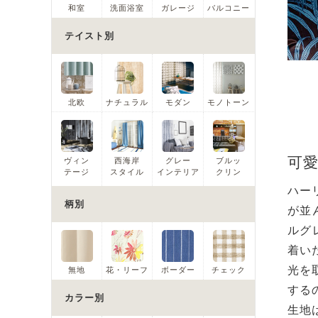
和室
洗面浴室
ガレージ
バルコニー
テイスト別
北欧
ナチュラル
モダン
モノトーン
可
ヴィン
西海岸
グレー
ブルッ
テージ
スタイル
インテリア
クリン
ハー
柄別
が並
ルグ
着い
光を
無地
花・リーフ
ボーダー
チェック
する
カラー別
生地