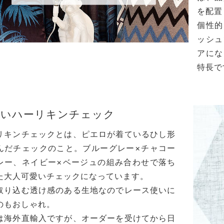
を配置
個性的
ッシュ
アにな
特長で
愛いハーリキンチェック
リキンチェックとは、ピエロが着ているひし形
んだチェックのこと。ブルーグレー×チャコー
レー、ネイビー×ベージュの組み合わせで落ち
た大人可愛いチェックになっています。
取り込む透け感のある生地なのでレース使いに
のもおしゃれ。
は海外直輸入ですが、オーダーを受けてから日