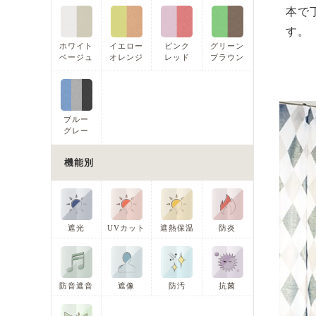
本で
す。
ホワイト
イエロー
ピンク
グリーン
ベージュ
オレンジ
レッド
ブラウン
ブルー
グレー
機能別
遮光
UVカット
遮熱保温
防炎
防音遮音
遮像
防汚
抗菌