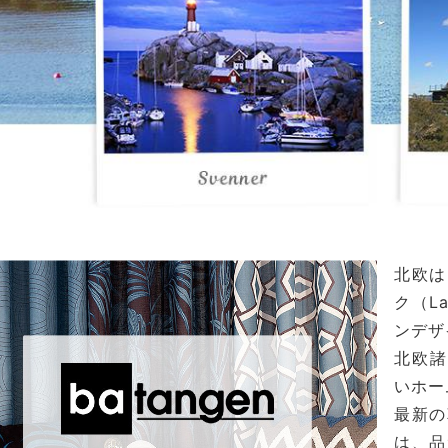
北欧は
ク（L
ンデザ
北欧諸
いホー
最新の
は、品