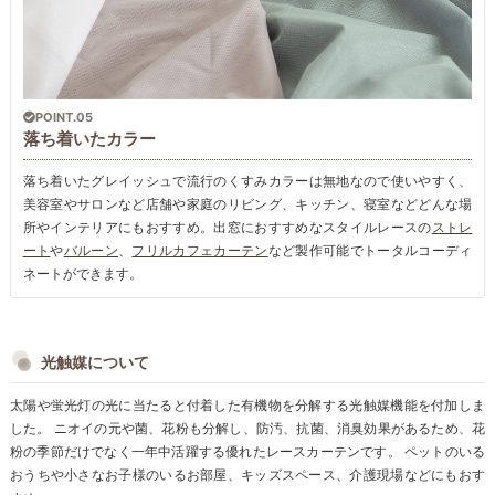
POINT.05
落ち着いたカラー
落ち着いたグレイッシュで流行のくすみカラーは無地なので使いやすく、
美容室やサロンなど店舗や家庭のリビング、キッチン、寝室などどんな場
所やインテリアにもおすすめ。出窓におすすめなスタイルレースの
ストレ
ート
や
バルーン
、
フリルカフェカーテン
など製作可能でトータルコーディ
ネートができます。
光触媒について
太陽や蛍光灯の光に当たると付着した有機物を分解する光触媒機能を付加しま
した。 ニオイの元や菌、花粉も分解し、防汚、抗菌、消臭効果があるため、花
粉の季節だけでなく一年中活躍する優れたレースカーテンです。 ペットのいる
おうちや小さなお子様のいるお部屋、キッズスペース、介護現場などにもおす