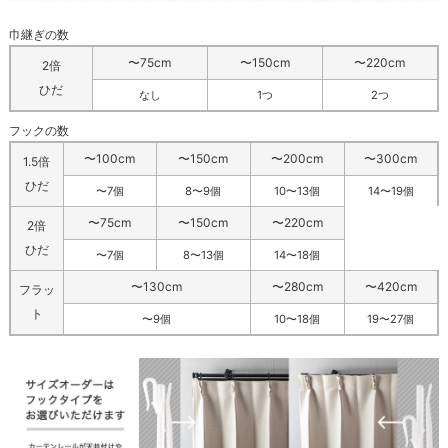
巾継ぎの数
〜75cm
〜150cm
〜220cm
2倍
ひだ
なし
1つ
2つ
フックの数
〜100cm
〜150cm
〜200cm
〜300cm
1.5倍
ひだ
〜7個
8〜9個
10〜13個
14〜19個
〜75cm
〜150cm
〜220cm
2倍
ひだ
〜7個
8〜13個
14〜18個
〜130cm
〜280cm
〜420cm
フラッ
ト
〜9個
10〜18個
19〜27個