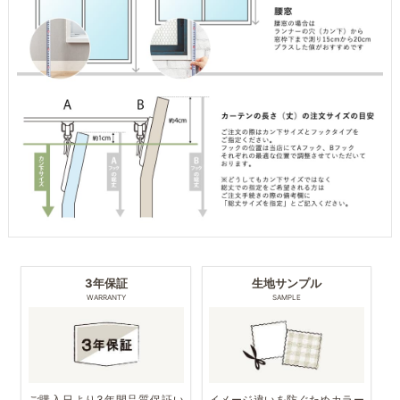
3年保証
生地サンプル
WARRANTY
SAMPLE
ご購入日より3年間品質保証い
イメージ違いを防ぐためカラー