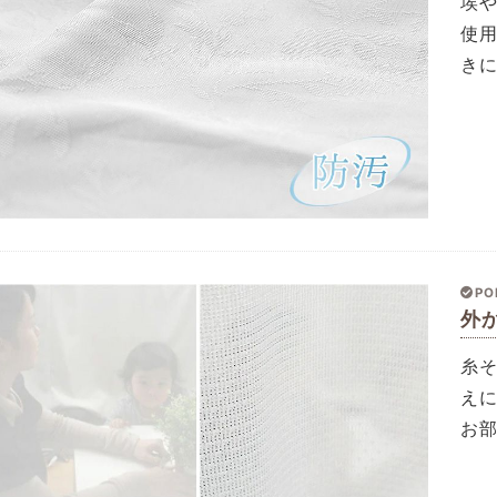
埃
使
き
PO
外
糸
え
お