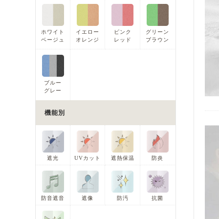
ホワイト
イエロー
ピンク
グリーン
ベージュ
オレンジ
レッド
ブラウン
ブルー
グレー
機能別
遮光
UVカット
遮熱保温
防炎
防音遮音
遮像
防汚
抗菌