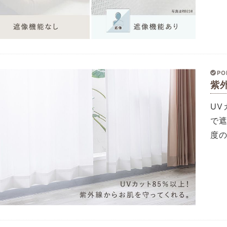
PO
紫
U
で
度