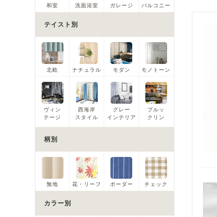
和室
洗面浴室
ガレージ
バルコニー
テイスト別
北欧
ナチュラル
モダン
モノトーン
ヴィン
西海岸
グレー
ブルッ
テージ
スタイル
インテリア
クリン
柄別
無地
花・リーフ
ボーダー
チェック
カラー別