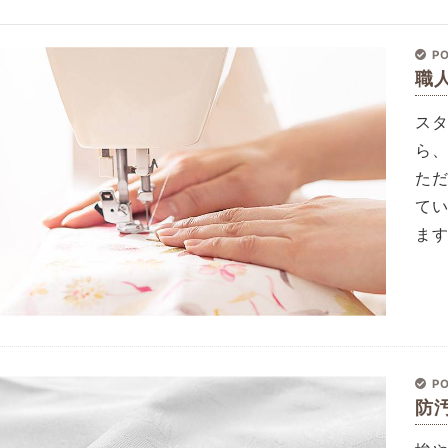
PO
職
ス
ら
た
て
ま
PO
防