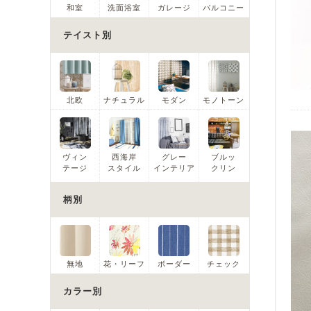
和室
洗面浴室
ガレージ
バルコニー
テイスト別
北欧
ナチュラル
モダン
モノトーン
ヴィン
西海岸
グレー
ブルッ
テージ
スタイル
インテリア
クリン
柄別
無地
花・リーフ
ボーダー
チェック
カラー別