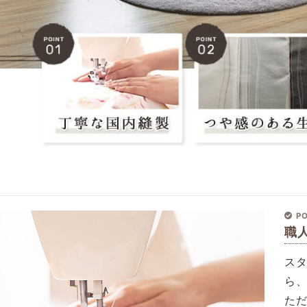
PO
職
ス
ら
た