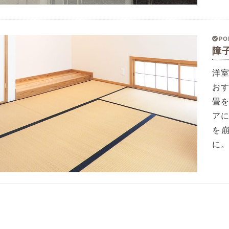
PO
障
洋
お
畳
ア
を
に