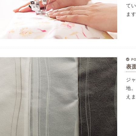
て
ま
PO
表
ジ
地
え