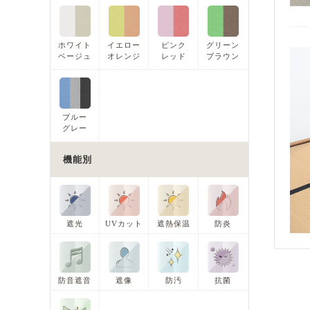
ホワイト
イエロー
ピンク
グリーン
ベージュ
オレンジ
レッド
ブラウン
ブルー
グレー
機能別
遮光
UVカット
遮熱保温
防炎
防音遮音
遮像
防汚
抗菌