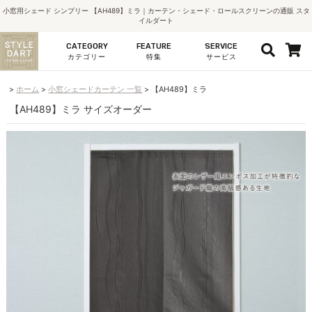
小窓用シェード シンプリー 【AH489】ミラ｜カーテン・シェード・ロールスクリーンの通販 スタ
イルダート
CATEGORY
FEATURE
SERVICE
カテゴリー
特集
サービス
ホーム
小窓シェードカーテン 一覧
【AH489】ミラ
【AH489】ミラ サイズオーダー