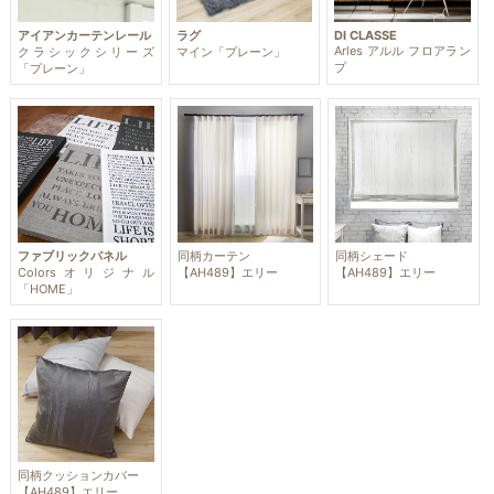
アイアンカーテンレール
ラグ
DI CLASSE
Arles アルル フロアラン
クラシックシリーズ
マイン「プレーン」
プ
「プレーン」
ファブリックパネル
同柄カーテン
同柄シェード
Colorsオリジナル
【AH489】エリー
【AH489】エリー
「HOME」
同柄クッションカバー
【AH489】エリー