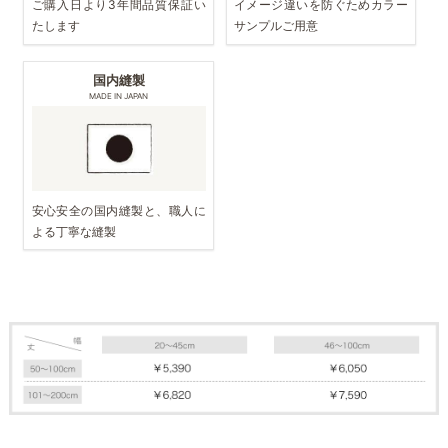
ご購入日より3年間品質保証い
イメージ違いを防ぐためカラー
たします
サンプルご用意
国内縫製
MADE IN JAPAN
安心安全の国内縫製と、職人に
よる丁寧な縫製