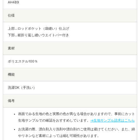
AH489
仕様
上部…ロッドポケット（袋縫い）仕上げ
下部…裾折り返し縫いウエイトバー付き
素材
ポリエステル100％
機能
洗濯OK（手洗い）
備考
画面でみる生地の色と実際の色が異なる場合がありますので、事前にカット
生地サンプルでの確認をおすすめしています。
→生地サンプル請求はこちら
お洗濯の際、漂白剤入り洗剤や漂白剤のご使用は避けてください。また、綿
やリネンなど素材によっては縮む可能性があります。