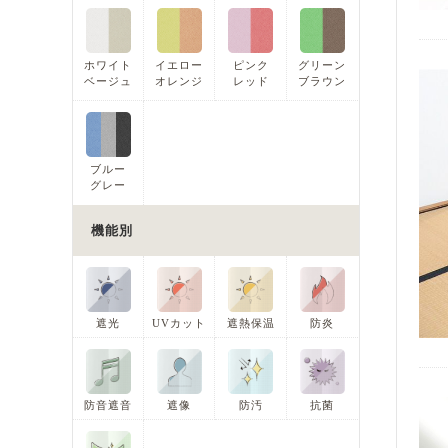
ホワイト
イエロー
ピンク
グリーン
ベージュ
オレンジ
レッド
ブラウン
ブルー
グレー
機能別
遮光
UVカット
遮熱保温
防炎
防音遮音
遮像
防汚
抗菌