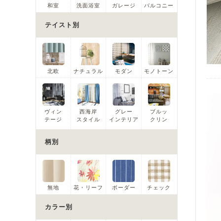
和室
洗面浴室
ガレージ
バルコニー
テイスト別
北欧
ナチュラル
モダン
モノトーン
ヴィン
西海岸
グレー
ブルッ
テージ
スタイル
インテリア
クリン
柄別
無地
花・リーフ
ボーダー
チェック
カラー別