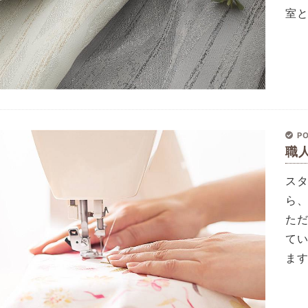
室
PO
職
ス
ら
た
て
ま