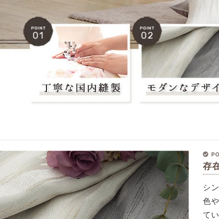
PO
存
シ
色
て