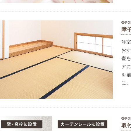
PO
障
洋
お
畳
ア
を
に
PO
取