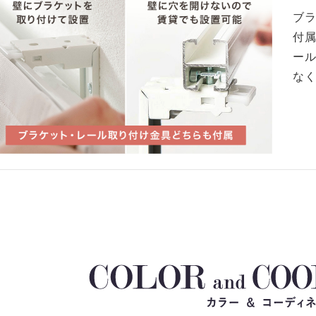
ブ
付
ー
な