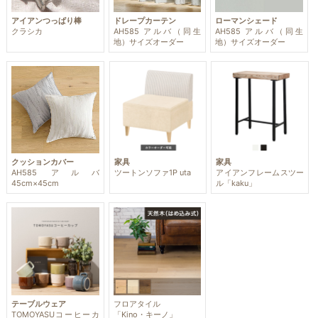
アイアンつっぱり棒
ドレープカーテン
ローマンシェード
クラシカ
AH585 アルバ（同生
AH585 アルバ（同生
地）サイズオーダー
地）サイズオーダー
クッションカバー
家具
家具
AH585 アルバ
ツートンソファ1P uta
アイアンフレームスツー
45cm×45cm
ル「kaku」
テーブルウェア
フロアタイル
TOMOYASUコーヒーカ
「Kino・キーノ」