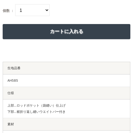
個数 ：
生地品番
AH585
仕様
上部…ロッドポケット（袋縫い）仕上げ
下部…裾折り返し縫いウエイトバー付き
素材