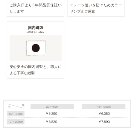
ご購入日より3年間品質保証い
イメージ違いを防ぐためカラー
たします
サンプルご用意
国内縫製
MADE IN JAPAN
安心安全の国内縫製と、職人に
よる丁寧な縫製