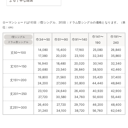
よる丁寧な縫製
ローマンシェードは1行目：I型シングル、2行目：ドラム型シングルの価格となります。（単
位：cm）
巾141〜
巾191〜
I型シングル
巾34〜50
巾51〜90
巾91〜140
ドラム型シングル
190
240
14,080
15,400
17,160
25,080
26,840
丈50〜100
17,380
20,020
23,100
32,340
35,860
16,940
18,480
20,020
30,140
32,340
丈101〜150
20,680
23,540
26,840
38,500
42,460
19,800
21,560
23,100
35,420
37,400
丈151〜200
24,200
27,060
30,800
44,440
48,840
23,100
24,640
26,400
40,920
42,900
丈201〜250
27,720
30,580
34,760
50,600
55,440
26,400
27,720
29,700
46,200
48,400
丈251〜300
31,240
34,100
38,720
56,760
62,040