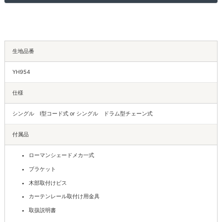
生地品番
YH954
仕様
シングル I型コード式 or シングル ドラム型チェーン式
付属品
ローマンシェードメカ一式
ブラケット
木部取付けビス
カーテンレール取付け用金具
取扱説明書