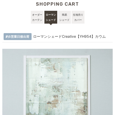
SHOPPING CART
オーダー
ローマン
簡易
生地売り
カーテン
シェード
シェード
カバー
ローマンシェードCreative【YH954】カウム
約5営業日後出荷