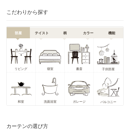
こだわりから探す
部屋
テイスト
柄
カラー
機能
リビング
寝室
書斎
子供部屋
和室
洗面浴室
ガレージ
バルコニー
カーテンの選び方