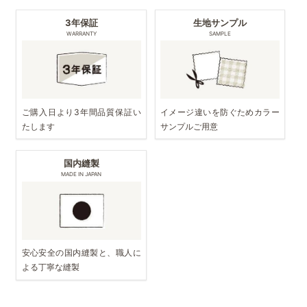
3年保証
生地サンプル
WARRANTY
SAMPLE
ご購入日より3年間品質保証い
イメージ違いを防ぐためカラー
たします
サンプルご用意
国内縫製
MADE IN JAPAN
安心安全の国内縫製と、職人に
よる丁寧な縫製