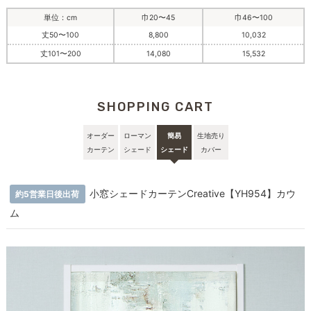
単位：cm
巾20〜45
巾46〜100
丈50〜100
8,800
10,032
丈101〜200
14,080
15,532
SHOPPING CART
オーダー
ローマン
簡易
生地売り
カーテン
シェード
シェード
カバー
小窓シェードカーテンCreative【YH954】カウ
約5営業日後出荷
ム