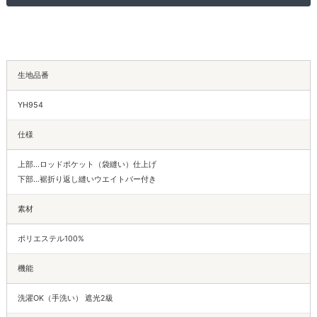
生地品番
YH954
仕様
上部…ロッドポケット（袋縫い）仕上げ
下部…裾折り返し縫いウエイトバー付き
素材
ポリエステル100%
機能
洗濯OK（手洗い） 遮光2級