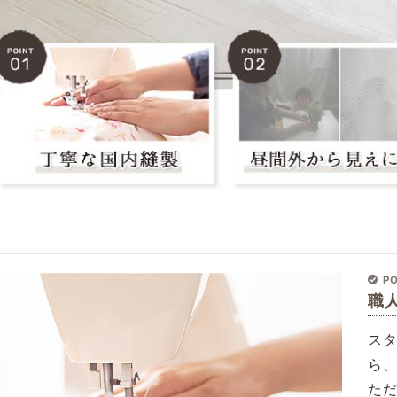
PO
職
ス
ら
た