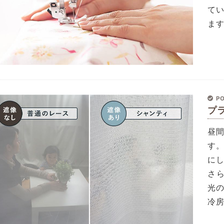
て
ま
PO
プ
昼
す
に
さ
光
冷