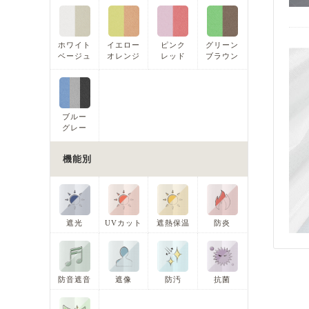
ホワイト
イエロー
ピンク
グリーン
ベージュ
オレンジ
レッド
ブラウン
ブルー
グレー
機能別
遮光
UVカット
遮熱保温
防炎
防音遮音
遮像
防汚
抗菌