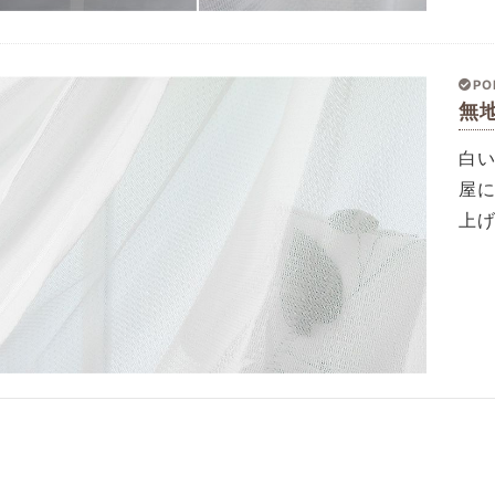
PO
無
白
屋
上