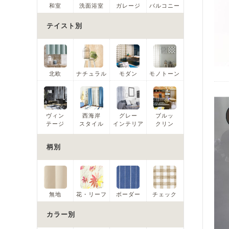
和室
洗面浴室
ガレージ
バルコニー
テイスト別
北欧
ナチュラル
モダン
モノトーン
ヴィン
西海岸
グレー
ブルッ
テージ
スタイル
インテリア
クリン
柄別
無地
花・リーフ
ボーダー
チェック
カラー別