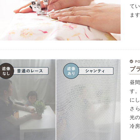
て
ま
PO
プ
昼
す
に
さ
光
冷