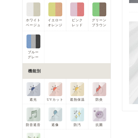
ホワイト
イエロー
ピンク
グリーン
ベージュ
オレンジ
レッド
ブラウン
ブルー
グレー
機能別
遮光
UVカット
遮熱保温
防炎
防音遮音
遮像
防汚
抗菌