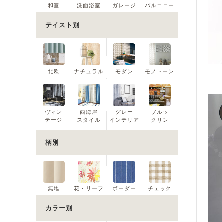
和室
洗面浴室
ガレージ
バルコニー
テイスト別
北欧
ナチュラル
モダン
モノトーン
ヴィン
西海岸
グレー
ブルッ
テージ
スタイル
インテリア
クリン
柄別
無地
花・リーフ
ボーダー
チェック
カラー別