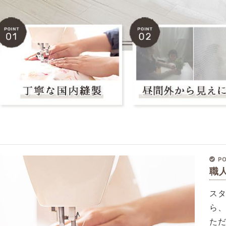
PO
職
ス
ら
た