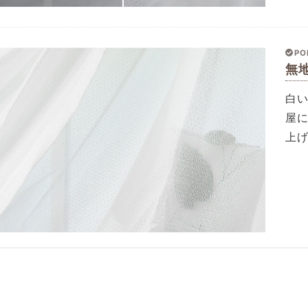
PO
無
白
屋
上