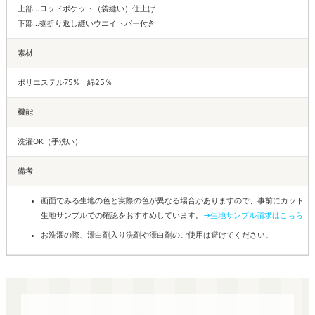
上部…ロッドポケット（袋縫い）仕上げ
下部…裾折り返し縫いウエイトバー付き
素材
ポリエステル75% 綿25％
機能
洗濯OK（手洗い）
備考
画面でみる生地の色と実際の色が異なる場合がありますので、事前にカット
生地サンプルでの確認をおすすめしています。
→生地サンプル請求はこちら
お洗濯の際、漂白剤入り洗剤や漂白剤のご使用は避けてください。