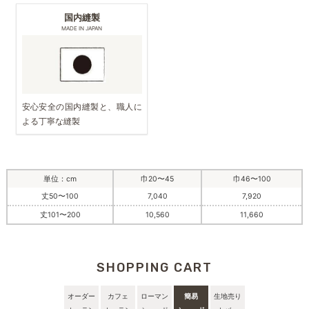
国内縫製
MADE IN JAPAN
安心安全の国内縫製と、職人に
よる丁寧な縫製
単位：cm
巾20〜45
巾46〜100
丈50〜100
7,040
7,920
丈101〜200
10,560
11,660
SHOPPING CART
オーダー
カフェ
ローマン
簡易
生地売り