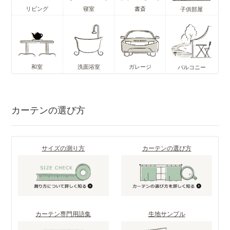
リビング
寝室
書斎
子供部屋
和室
洗面浴室
ガレージ
バルコニー
カーテンの選び方
サイズの測り方
カーテンの選び方
カーテン専門用語集
生地サンプル