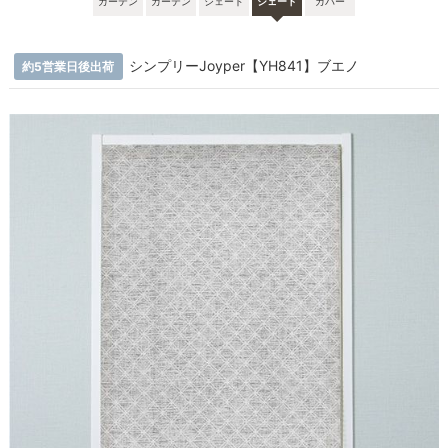
カーテン
カーテン
シェード
シェード
カバー
シンプリーJoyper【YH841】ブエノ
約5営業日後出荷