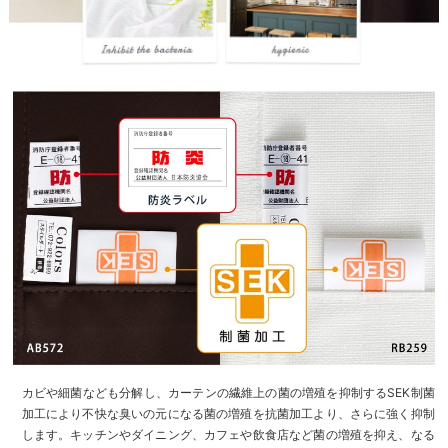
カビや細菌なども分解し、カーテンの繊維上の菌の増殖を抑制するSEK制菌
加工により不快な臭いの元になる菌の増殖を抗菌加工より、さらに強く抑制
します。キッチンやダイニング、カフェや飲食店など菌の増殖を抑え、なる