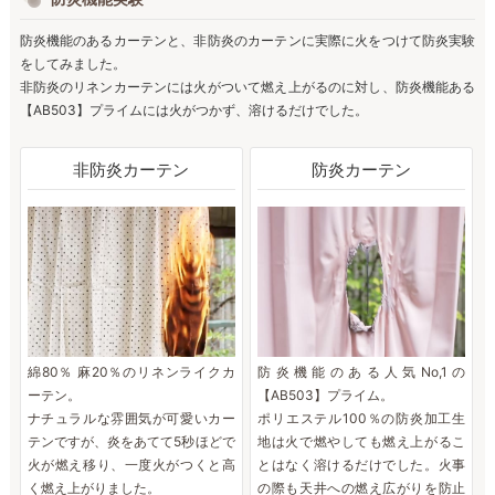
防炎機能のあるカーテンと、非防炎のカーテンに実際に火をつけて防炎実験
をしてみました。
非防炎のリネンカーテンには火がついて燃え上がるのに対し、防炎機能ある
【AB503】プライムには火がつかず、溶けるだけでした。
非防炎カーテン
防炎カーテン
綿80％ 麻20％のリネンライクカ
防炎機能のある人気No,1の
ーテン。
【AB503】プライム。
ナチュラルな雰囲気が可愛いカー
ポリエステル100％の防炎加工生
テンですが、炎をあてて5秒ほどで
地は火で燃やしても燃え上がるこ
火が燃え移り、一度火がつくと高
とはなく溶けるだけでした。火事
く燃え上がりました。
の際も天井への燃え広がりを防止