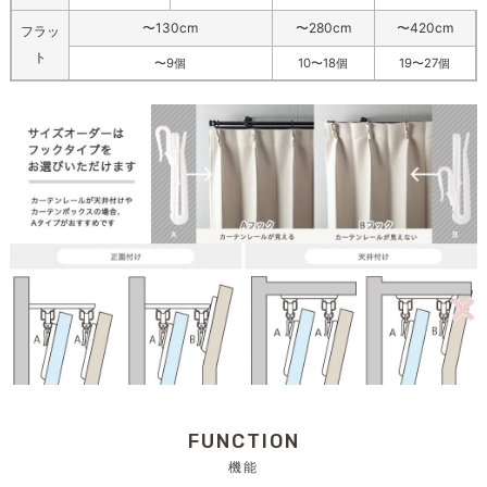
〜130cm
〜280cm
〜420cm
フラッ
ト
〜9個
10〜18個
19〜27個
FUNCTION
機能