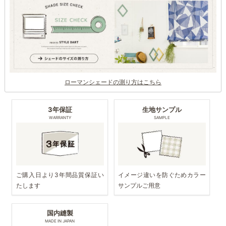
ローマンシェードの測り方はこちら
3年保証
生地サンプル
WARRANTY
SAMPLE
ご購入日より3年間品質保証い
イメージ違いを防ぐためカラー
たします
サンプルご用意
国内縫製
MADE IN JAPAN