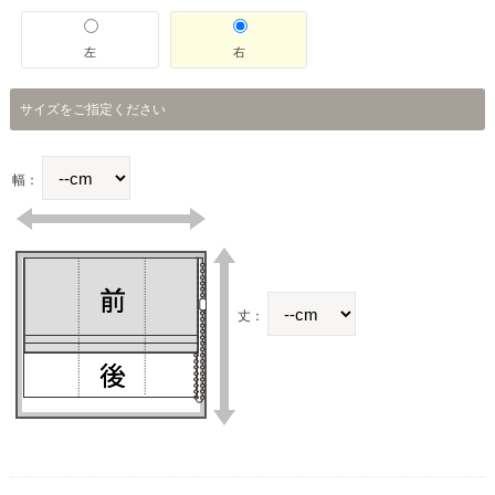
左
右
サイズをご指定ください
幅：
丈：