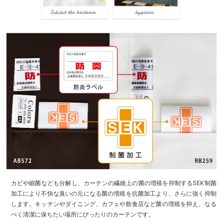
カビや細菌なども分解し、カーテンの繊維上の菌の増殖を抑制するSEK制菌
加工により不快な臭いの元になる菌の増殖を抗菌加工より、さらに強く抑制
します。キッチンやダイニング、カフェや飲食店など菌の増殖を抑え、なる
べく清潔に保ちたい場所にぴったりのカーテンです。