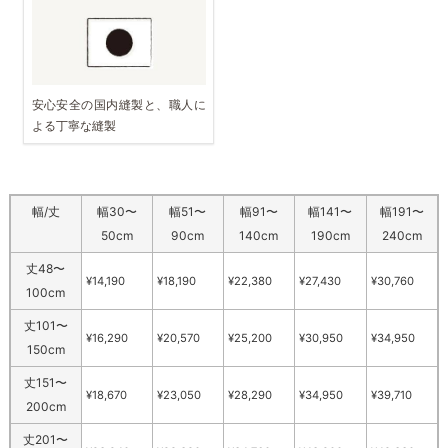
安心安全の国内縫製と、職人に
よる丁寧な縫製
幅/丈
幅30〜
幅51〜
幅91〜
幅141〜
幅191〜
50cm
90cm
140cm
190cm
240cm
丈48〜
¥14,190
¥18,190
¥22,380
¥27,430
¥30,760
100cm
丈101〜
¥16,290
¥20,570
¥25,200
¥30,950
¥34,950
150cm
丈151〜
¥18,670
¥23,050
¥28,290
¥34,950
¥39,710
200cm
丈201〜