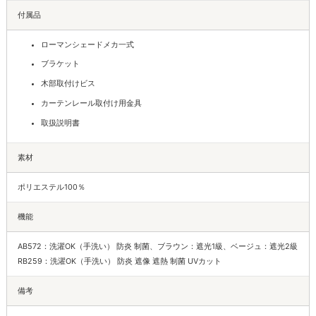
付属品
ローマンシェードメカ一式
ブラケット
木部取付けビス
カーテンレール取付け用金具
取扱説明書
素材
ポリエステル100％
機能
AB572：洗濯OK（手洗い） 防炎 制菌、ブラウン：遮光1級、ベージュ：遮光2級
RB259：洗濯OK（手洗い） 防炎 遮像 遮熱 制菌 UVカット
備考