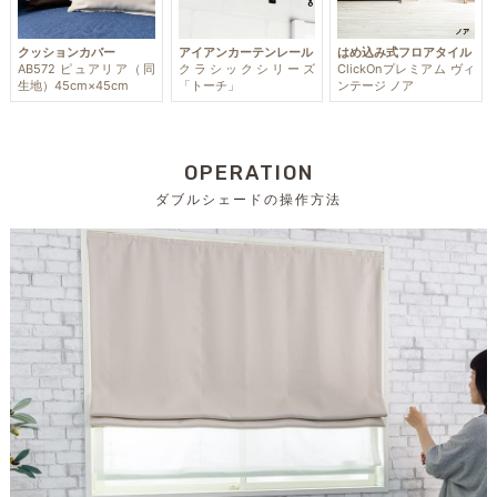
クッションカバー
アイアンカーテンレール
はめ込み式フロアタイル
AB572 ピュアリア（同
クラシックシリーズ
ClickOnプレミアム ヴィ
生地）45cm×45cm
「トーチ」
ンテージ ノア
OPERATION
ダブルシェードの操作方法