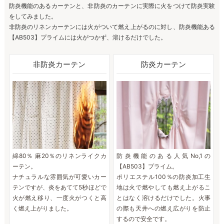
防炎機能のあるカーテンと、非防炎のカーテンに実際に火をつけて防炎実験
をしてみました。
非防炎のリネンカーテンには火がついて燃え上がるのに対し、防炎機能ある
【AB503】プライムには火がつかず、溶けるだけでした。
非防炎カーテン
防炎カーテン
綿80％ 麻20％のリネンライクカ
防炎機能のある人気No,1の
ーテン。
【AB503】プライム。
ナチュラルな雰囲気が可愛いカー
ポリエステル100％の防炎加工生
テンですが、炎をあてて5秒ほどで
地は火で燃やしても燃え上がるこ
火が燃え移り、一度火がつくと高
とはなく溶けるだけでした。火事
く燃え上がりました。
の際も天井への燃え広がりを防止
するので安全です。