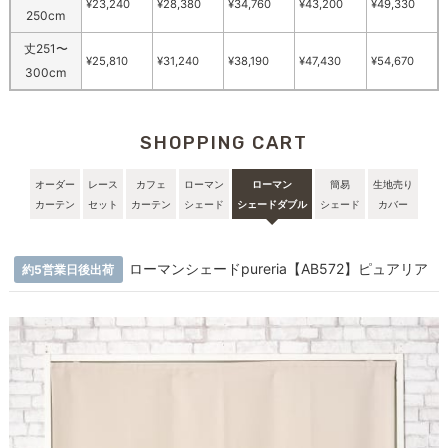
¥23,240
¥28,380
¥34,760
¥43,200
¥49,330
250cm
丈251〜
¥25,810
¥31,240
¥38,190
¥47,430
¥54,670
300cm
SHOPPING CART
オーダー
レース
カフェ
ローマン
ローマン
簡易
生地売り
カーテン
セット
カーテン
シェード
シェードダブル
シェード
カバー
ローマンシェードpureria【AB572】ピュアリア
約5営業日後出荷