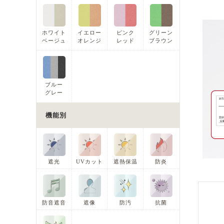
ホワイト
イエロー
ピンク
グリーン
ベージュ
オレンジ
レッド
ブラウン
ブルー
グレー
機能別
遮光
UVカット
遮熱保温
防炎
防音遮音
遮像
防汚
抗菌