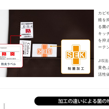
カビ
殖を
る菌
キッ
を抑
ーテ
JIS
黄色
活性値