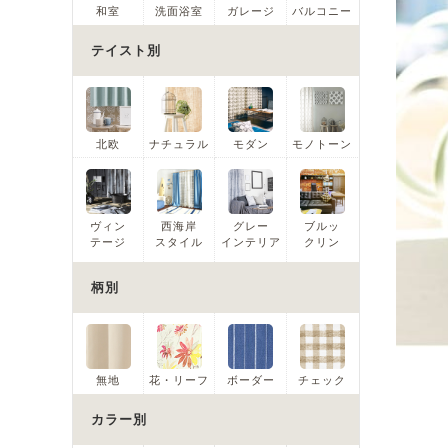
和室
洗面浴室
ガレージ
バルコニー
テイスト別
北欧
ナチュラル
モダン
モノトーン
ヴィン
西海岸
グレー
ブルッ
テージ
スタイル
インテリア
クリン
柄別
無地
花・リーフ
ボーダー
チェック
カラー別