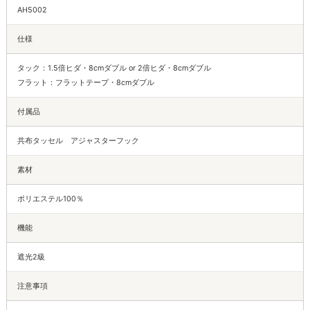
AH5002
仕様
タック：1.5倍ヒダ・8cmダブル or 2倍ヒダ・8cmダブル
フラット：フラットテープ・8cmダブル
付属品
共布タッセル アジャスターフック
素材
ポリエステル100％
機能
遮光2級
注意事項