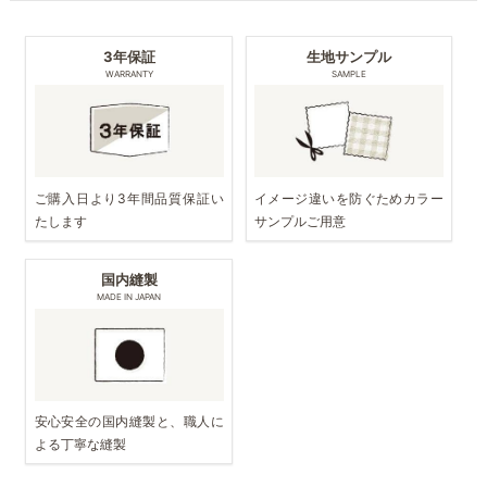
3年保証
生地サンプル
WARRANTY
SAMPLE
ご購入日より3年間品質保証い
イメージ違いを防ぐためカラー
たします
サンプルご用意
国内縫製
MADE IN JAPAN
安心安全の国内縫製と、職人に
よる丁寧な縫製