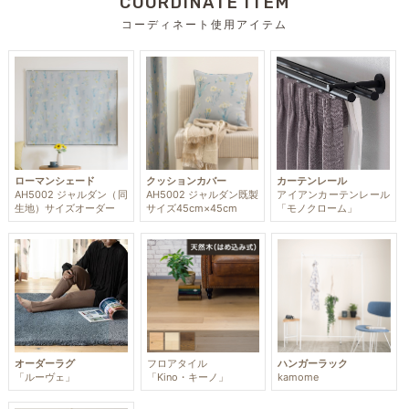
COORDINATE ITEM
コーディネート使用アイテム
ローマンシェード
クッションカバー
カーテンレール
AH5002 ジャルダン（同
AH5002 ジャルダン既製
アイアンカーテンレール
生地）サイズオーダー
サイズ45cm×45cm
「モノクローム」
オーダーラグ
フロアタイル
ハンガーラック
「ルーヴェ」
「Kino・キーノ」
kamome