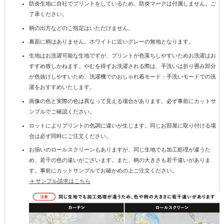
防炎生地に自社でプリントをしているため、防炎マークは付属しません。ご
了承ください。
柄の出方などのご指定はいただけません。
裏面に柄はありません。ホワイトに近いグレーの無地となります。
生地はお洗濯可能な生地ですが、プリントが色落ちしやすいためお洗濯はお
すすめ致しかねます。やむを得ずお洗濯される際は、手洗いは折り畳み部分
が色抜けしやすいため、洗濯機でのおしゃれ着モード・手洗いモードでの洗
濯をおすすめいたします。
画像の色と実際の色は異なって見える場合があります。必ず事前にカットサ
ンプルでご確認ください。
ロットによりプリントの色調に違いが生じます。同じお部屋に取り付ける場
合は必ず同時にご注文ください。
お揃いのロールスクリーンもありますが、同じ生地でも加工処理が違うた
め、若干の色の違いがございます。また、柄の大きさも若干違いがありま
す。事前にカットサンプルでお確かめの上ご注文ください。
→ サンプル請求はこちら