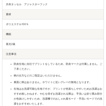
共布タッセル アジャスターフック
素材
ポリエステル100％
機能
遮光2級
注意事項
防炎生地に自社でプリントをしているため、防炎マークは付属しません。ご
了承ください。
柄の出方などのご指定はいただけません。
裏面に柄はありません。ホワイトに近いグレーの無地となります。
生地はお洗濯可能な生地ですが、プリントが色落ちしやすいためお洗濯はお
すすめ致しかねます。やむを得ずお洗濯される際は、手洗いは折り畳み部分
が色抜けしやすいため、洗濯機でのおしゃれ着モード・手洗いモードでの洗
濯をおすすめいたします。