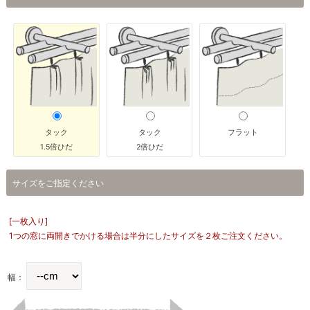
タック
タック
フラット
1.5倍ひだ
2倍ひだ
サイズをご指定ください
[一枚入り]
1つの窓に両開きでかける場合は半分にしたサイズを２枚ご注文ください。
幅：