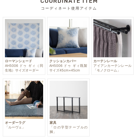
COORDINATE ITEM
コーディネート使用アイテム
ローマンシェード
クッションカバー
カーテンレール
AH5006 ドゥ ギィ（同
AH5006 ドゥ ギィ既製
アイアンカーテンレール
生地）サイズオーダー
サイズ45cm×45cm
「モノクローム」
オーダーラグ
家具
「ルーヴェ」
「ロの字型テーブルの
脚」