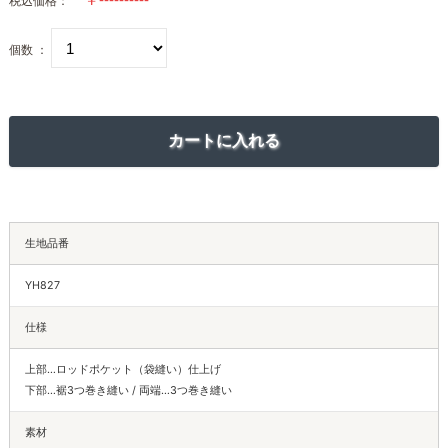
税込価格：
個数 ：
生地品番
YH827
仕様
上部…ロッドポケット（袋縫い）仕上げ
下部…裾3つ巻き縫い / 両端…3つ巻き縫い
素材