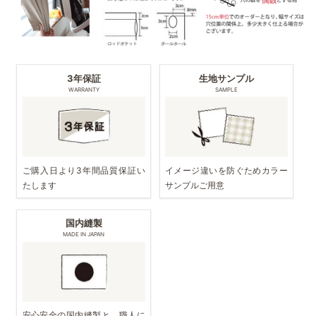
3年保証
生地サンプル
WARRANTY
SAMPLE
ご購入日より3年間品質保証い
イメージ違いを防ぐためカラー
たします
サンプルご用意
国内縫製
MADE IN JAPAN
安心安全の国内縫製と、職人に