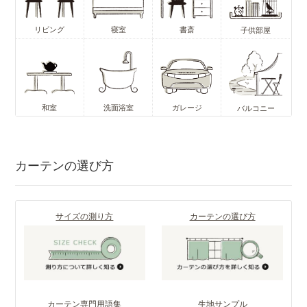
リビング
寝室
書斎
子供部屋
和室
洗面浴室
ガレージ
バルコニー
カーテンの選び方
サイズの測り方
カーテンの選び方
カーテン専門用語集
生地サンプル