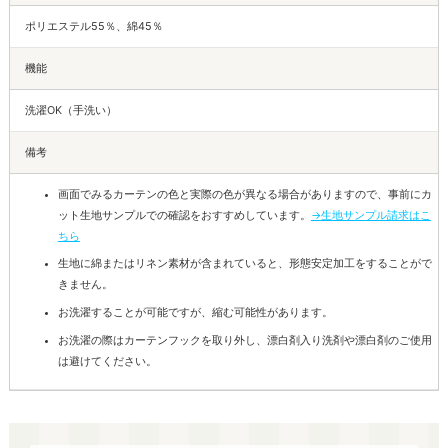
ポリエステル55％、綿45％
機能
洗濯OK（手洗い）
備考
画面でみるカーテンの色と実際の色が異なる場合がありますので、事前にカ
ット生地サンプルでの確認をおすすめしています。
→生地サンプル請求はこ
ちら
生地に綿またはリネン素材が含まれていると、形態安定加工をすることがで
きません。
お洗濯することが可能ですが、縮む可能性があります。
お洗濯の際はカーテンフックを取り外し、漂白剤入り洗剤や漂白剤のご使用
は避けてください。