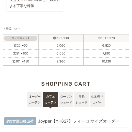
よる丁寧な縫製
（単位：cm）
巾35〜130
巾131〜270
ロッドポケット
丈20〜50
5,060
6,820
丈51〜100
6,050
7,810
丈101〜150
8,360
10,120
SHOPPING CART
オーダー
カフェ
ローマン
簡易
生地売り
カーテン
カーテン
シェード
シェード
カバー
Joyper【YH827】フィーロ サイズオーダー
約5営業日後出荷