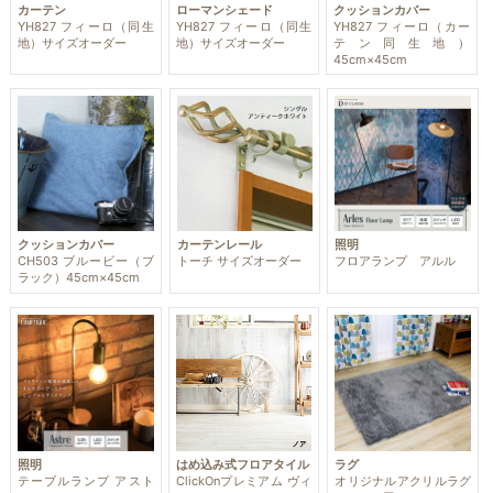
カーテン
ローマンシェード
クッションカバー
YH827 フィーロ（同生
YH827 フィーロ（同生
YH827 フィーロ（カー
地）サイズオーダー
地）サイズオーダー
テン同生地）
45cm×45cm
クッションカバー
カーテンレール
照明
CH503 ブルービー（ブ
トーチ サイズオーダー
フロアランプ アルル
ラック）45cm×45cm
はめ込み式フロアタイル
ラグ
照明
ClickOnプレミアム ヴィ
オリジナルアクリルラグ
テーブルランプ アスト