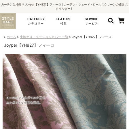
カーテン生地売り Joyper【YH827】フィーロ｜カーテン・シェード・ロールスクリーンの通販 ス
タイルダート
CATEGORY
FEATURE
SERVICE
カテゴリー
特集
サービス
ホーム
生地売り・クッションカバー 一覧
Joyper【YH827】フィーロ
Joyper【YH827】フィーロ