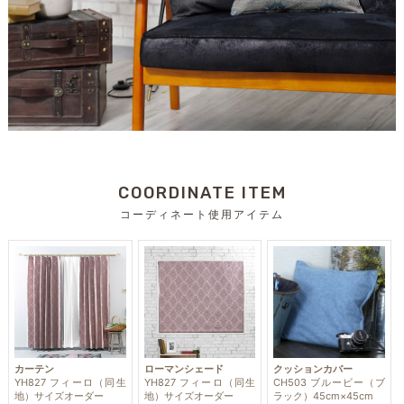
COORDINATE ITEM
コーディネート使用アイテム
カーテン
ローマンシェード
クッションカバー
YH827 フィーロ（同生
YH827 フィーロ（同生
CH503 ブルービー（ブ
地）サイズオーダー
地）サイズオーダー
ラック）45cm×45cm