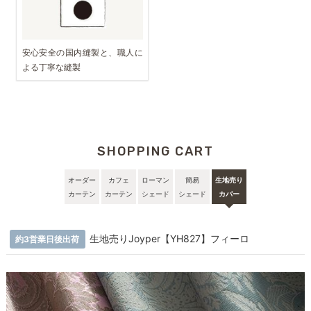
安心安全の国内縫製と、職人に
よる丁寧な縫製
SHOPPING CART
オーダー
カフェ
ローマン
簡易
生地売り
カーテン
カーテン
シェード
シェード
カバー
生地売りJoyper【YH827】フィーロ
約3営業日後出荷