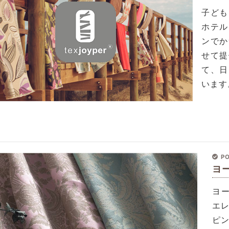
子ども
ホテル
ンでか
せて提
て、日
います
PO
ヨ
ヨ
エ
ピ