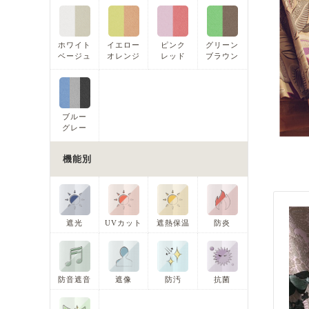
ホワイト
イエロー
ピンク
グリーン
ベージュ
オレンジ
レッド
ブラウン
ブルー
グレー
機能別
遮光
UVカット
遮熱保温
防炎
防音遮音
遮像
防汚
抗菌