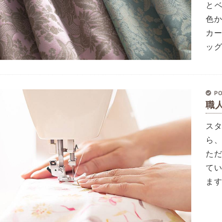
と
色
カ
ッ
PO
職
ス
ら
た
て
ま