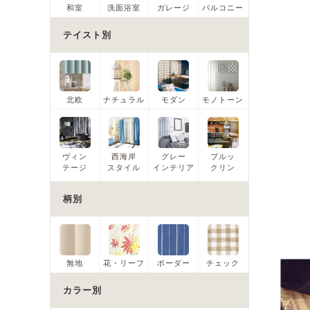
和室
洗面浴室
ガレージ
バルコニー
テイスト別
北欧
ナチュラル
モダン
モノトーン
ヴィン
西海岸
グレー
ブルッ
テージ
スタイル
インテリア
クリン
柄別
無地
花・リーフ
ボーダー
チェック
カラー別