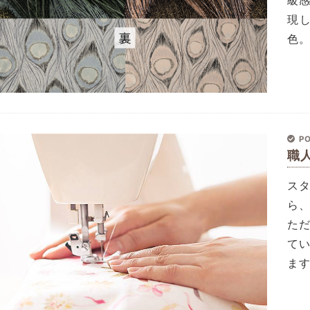
級
現
色
PO
職
ス
ら
た
て
ま