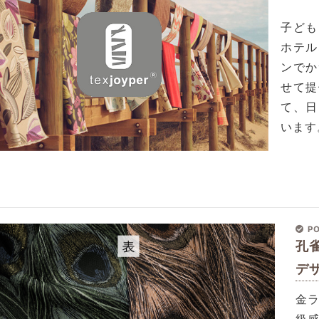
子ども
ホテル
ンでか
せて提
て、日
います
PO
孔
デ
金