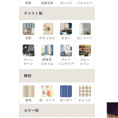
和室
洗面浴室
ガレージ
バルコニー
テイスト別
北欧
ナチュラル
モダン
モノトーン
ヴィン
西海岸
グレー
ブルッ
テージ
スタイル
インテリア
クリン
柄別
無地
花・リーフ
ボーダー
チェック
カラー別