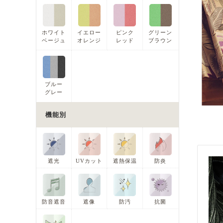
ホワイト
イエロー
ピンク
グリーン
ベージュ
オレンジ
レッド
ブラウン
ブルー
グレー
機能別
遮光
UVカット
遮熱保温
防炎
防音遮音
遮像
防汚
抗菌