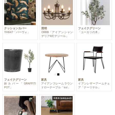
クッションカバー
照明
フェイクグリーン
YH847「パーヴォ」
ORRB「アイアンシャン
「ユーカリの木」
デリア6灯デジール」
フェイクグリーン
家具
家具
鉢カバー「GRAFFITI
アイアンフレームラウン
イアンレザーアームチェ
POT」
ドローテーブル「sui」
ア「ナーリヤル」