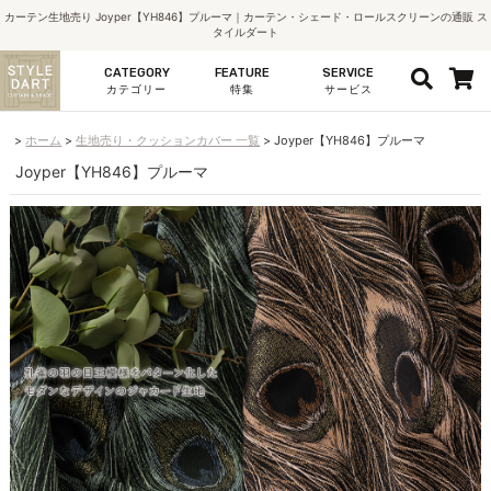
カーテン生地売り Joyper【YH846】プルーマ｜カーテン・シェード・ロールスクリーンの通販 ス
タイルダート
CATEGORY
FEATURE
SERVICE
カテゴリー
特集
サービス
ホーム
生地売り・クッションカバー 一覧
Joyper【YH846】プルーマ
Joyper【YH846】プルーマ