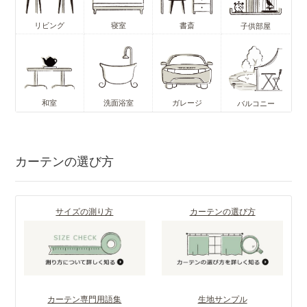
リビング
寝室
書斎
子供部屋
和室
洗面浴室
ガレージ
バルコニー
カーテンの選び方
サイズの測り方
カーテンの選び方
カーテン専門用語集
生地サンプル