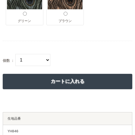
グリーン
ブラウン
個数 ：
生地品番
YH846