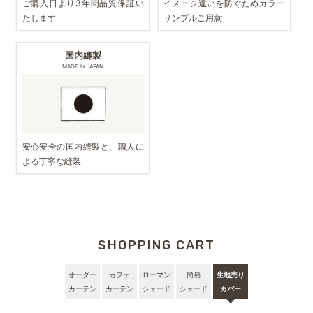
ご購入日より3年間品質保証い
イメージ違いを防ぐためカラー
たします
サンプルご用意
国内縫製
MADE IN JAPAN
安心安全の国内縫製と、職人に
よる丁寧な縫製
SHOPPING CART
オーダー
カフェ
ローマン
簡易
生地売り
カーテン
カーテン
シェード
シェード
カバー