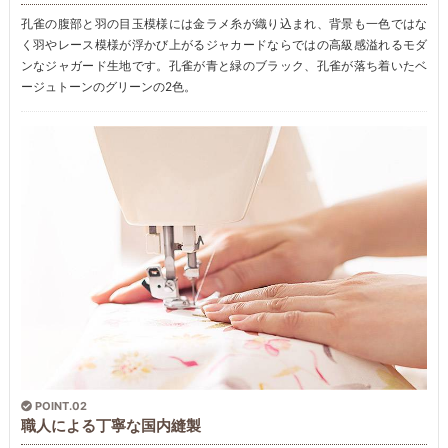
孔雀の腹部と羽の目玉模様には金ラメ糸が織り込まれ、背景も一色ではな
く羽やレース模様が浮かび上がるジャカードならではの高級感溢れるモダ
ンなジャガード生地です。孔雀が青と緑のブラック、孔雀が落ち着いたベ
ージュトーンのグリーンの2色。
POINT.02
職人による丁寧な国内縫製