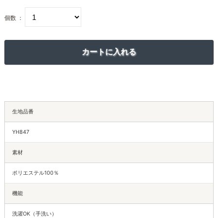
個数 ：
生地品番
YH847
素材
ポリエステル100％
機能
洗濯OK（手洗い）