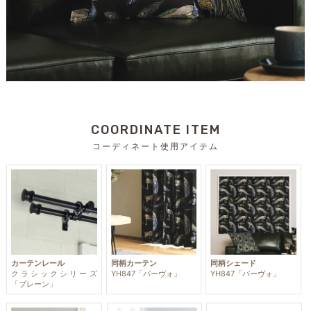
COORDINATE ITEM
コーディネート使用アイテム
カーテンレール
同柄カーテン
同柄シェード
クラシックシリーズ
YH847「パーヴォ」
YH847「パーヴォ」
「プレーン」