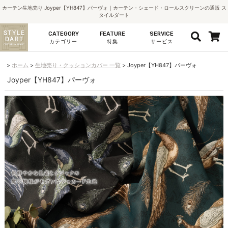
カーテン生地売り Joyper【YH847】パーヴォ｜カーテン・シェード・ロールスクリーンの通販 ス
タイルダート
CATEGORY
FEATURE
SERVICE
カテゴリー
特集
サービス
ホーム
生地売り・クッションカバー 一覧
Joyper【YH847】パーヴォ
Joyper【YH847】パーヴォ