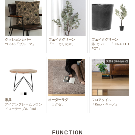
クッションカバー
フェイクグリーン
フェイクグリーン
YH846「プルーマ」
「ユーカリの木」
鉢カバー「GRAFFITI
POT」
家具
オーダーラグ
フロアタイル
アイアンフレームラウン
「ラグゼ」
「Kino・キーノ」
ドローテーブル「sui」
FUNCTION