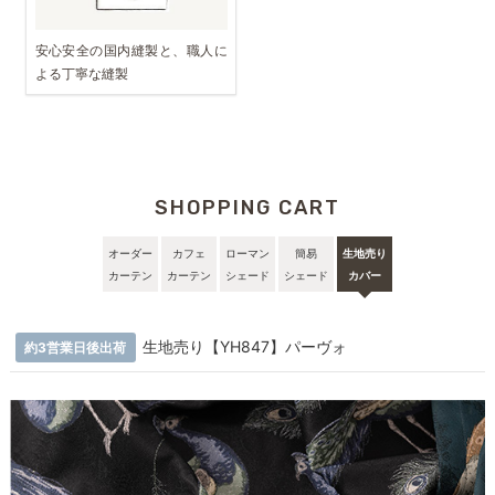
安心安全の国内縫製と、職人に
よる丁寧な縫製
SHOPPING CART
オーダー
カフェ
ローマン
簡易
生地売り
カーテン
カーテン
シェード
シェード
カバー
生地売り【YH847】パーヴォ
約3営業日後出荷