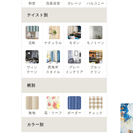
和室
洗面浴室
ガレージ
バルコニー
テイスト別
北欧
ナチュラル
モダン
モノトーン
ヴィン
西海岸
グレー
ブルッ
テージ
スタイル
インテリア
クリン
柄別
無地
花・リーフ
ボーダー
チェック
カラー別