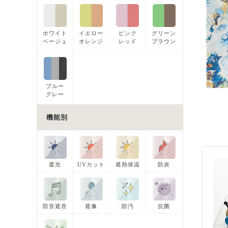
ホワイト
イエロー
ピンク
グリーン
ベージュ
オレンジ
レッド
ブラウン
ブルー
グレー
機能別
遮光
UVカット
遮熱保温
防炎
防音遮音
遮像
防汚
抗菌