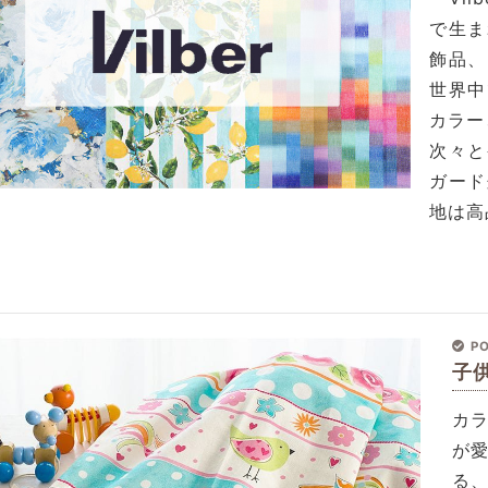
で生ま
飾品、
世界中
カラー
次々と
ガード
地は高
PO
子
カ
が
る