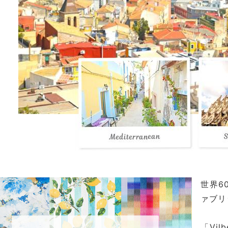
世界6
ァブリ
「Vi