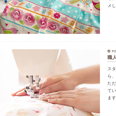
メ
PO
職
ス
ら
た
て
ま