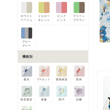
ホワイト
イエロー
ピンク
グリーン
ベージュ
オレンジ
レッド
ブラウン
ブルー
グレー
機能別
遮光
UVカット
遮熱保温
防炎
防音遮音
遮像
防汚
抗菌