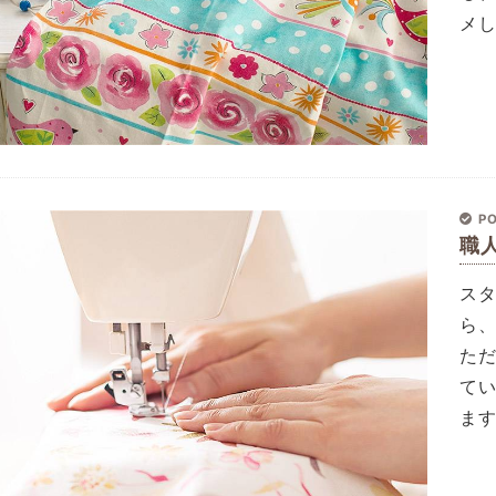
メ
PO
職
ス
ら
た
て
ま