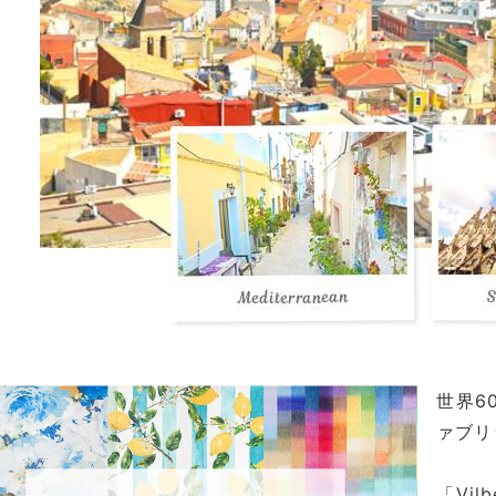
世界6
ァブリ
「Vi