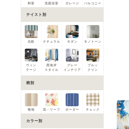
和室
洗面浴室
ガレージ
バルコニー
テイスト別
北欧
ナチュラル
モダン
モノトーン
ヴィン
西海岸
グレー
ブルッ
テージ
スタイル
インテリア
クリン
柄別
無地
花・リーフ
ボーダー
チェック
カラー別