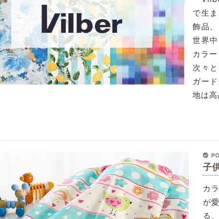
で生ま
飾品、
世界中
カラー
次々と
ガード
地は高
PO
子
カ
が
る