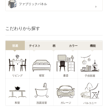
ファブリックパネル
こだわりから探す
部屋
テイスト
柄
カラー
機能
リビング
寝室
書斎
子供部屋
和室
洗面浴室
ガレージ
バルコニー