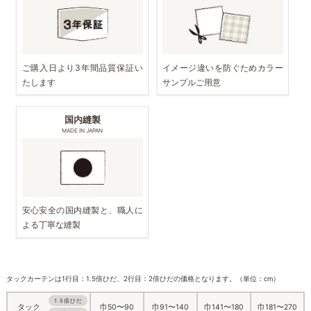
ご購入日より3年間品質保証い
イメージ違いを防ぐためカラー
たします
サンプルご用意
国内縫製
MADE IN JAPAN
安心安全の国内縫製と、職人に
よる丁寧な縫製
タックカーテンは1行目：1.5倍ひだ、2行目：2倍ひだの価格となります。（単位：cm）
1.5倍ひだ
巾50〜90
巾91〜140
巾141〜180
巾181〜270
タック