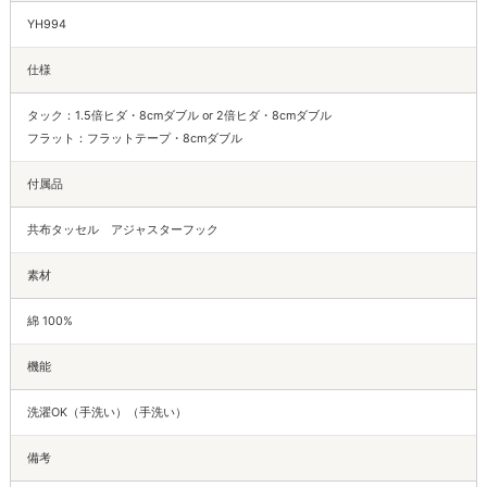
YH994
仕様
タック：1.5倍ヒダ・8cmダブル or 2倍ヒダ・8cmダブル
フラット：フラットテープ・8cmダブル
付属品
共布タッセル アジャスターフック
素材
綿 100%
機能
洗濯OK（手洗い）（手洗い）
備考