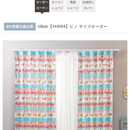
オーダー
ローマン
簡易
生地売り
カーテン
シェード
シェード
カバー
Vilber【YH994】ピノ サイズオーダー
約5営業日後出荷